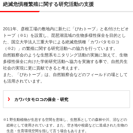
絶滅危惧種繁殖に関する研究活動の支援
2011年、彦根工場の敷地内に新たに「びわトープ」と名付けたビオ
トープ（※1）を設置し、琵琶湖流域の生物多様性保全を目的とし
た、国立大学法人三重大学による絶滅危惧種「カワバタモロコ
（※2）」の繁殖に関する研究活動への協力を行っています。
自然観察会のような生態系モニタリング活動の実施に加えて、生物
多様性保全に向けた学術研究活動へ協力を実施する事で、自然共生
社会の実現に更に貢献できると考えます。
また、「びわトープ」は、自然観察会などのフィールドの場として
も活用されています。
カワバタモロコの保全・研究
※1 野生動植物が生息する空間を意味し、生態系としての森林や川、沼などの
総称として使用されています。また、空き地や校庭などに造成された生物の
生息・生育環境空間を指して言う場合もあります。