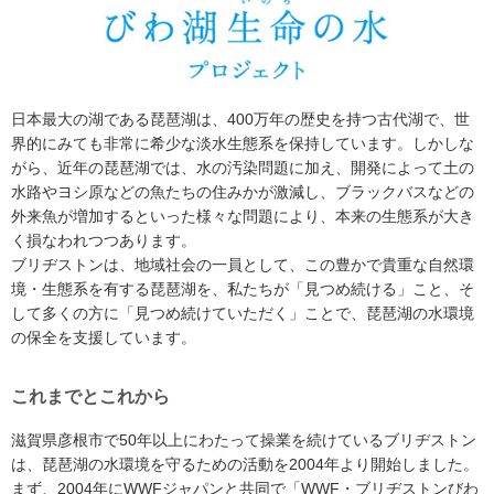
日本最大の湖である琵琶湖は、400万年の歴史を持つ古代湖で、世
界的にみても非常に希少な淡水生態系を保持しています。しかしな
がら、近年の琵琶湖では、水の汚染問題に加え、開発によって土の
水路やヨシ原などの魚たちの住みかが激減し、ブラックバスなどの
外来魚が増加するといった様々な問題により、本来の生態系が大き
く損なわれつつあります。
ブリヂストンは、地域社会の一員として、この豊かで貴重な自然環
境・生態系を有する琵琶湖を、私たちが「見つめ続ける」こと、そ
して多くの方に「見つめ続けていただく」ことで、琵琶湖の水環境
の保全を支援しています。
これまでとこれから
滋賀県彦根市で50年以上にわたって操業を続けているブリヂストン
は、琵琶湖の水環境を守るための活動を2004年より開始しました。
まず、2004年にWWFジャパンと共同で「WWF・ブリヂストンびわ