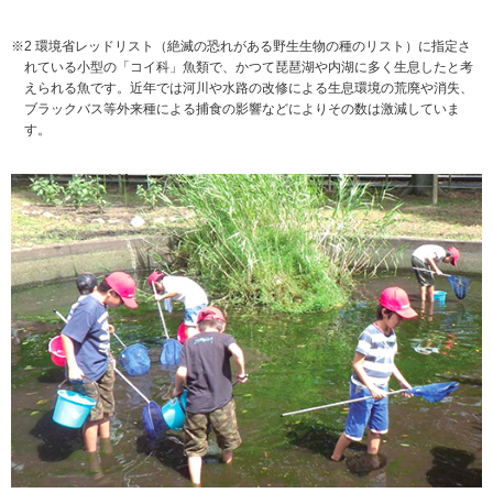
※2 環境省レッドリスト（絶滅の恐れがある野生生物の種のリスト）に指定さ
れている小型の「コイ科」魚類で、かつて琵琶湖や内湖に多く生息したと考
えられる魚です。近年では河川や水路の改修による生息環境の荒廃や消失、
ブラックバス等外来種による捕食の影響などによりその数は激減していま
す。