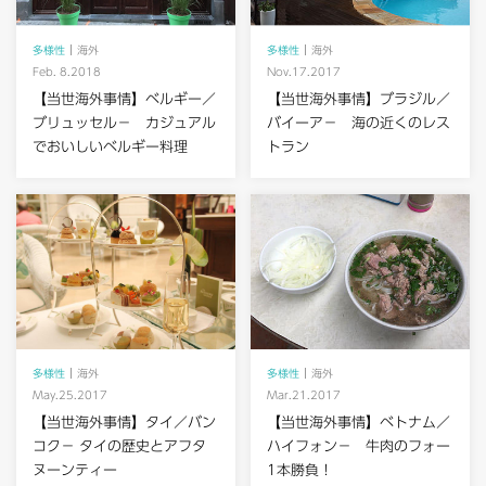
多様性
海外
多様性
海外
Feb. 8.2018
Nov.17.2017
【当世海外事情】ベルギー／
【当世海外事情】ブラジル／
ブリュッセル－ カジュアル
バイーア－ 海の近くのレス
でおいしいベルギー料理
トラン
多様性
海外
多様性
海外
May.25.2017
Mar.21.2017
【当世海外事情】タイ／バン
【当世海外事情】ベトナム／
コク－ タイの歴史とアフタ
ハイフォン－ 牛肉のフォー
ヌーンティー
1本勝負！