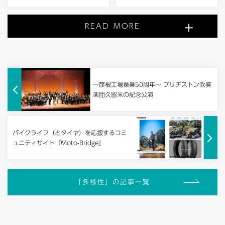
READ MORE
～彦根工場操業50周年～ ブリヂストン吹奏
楽団久留米の記念公演
バイクライフ（とタイヤ）を応援するコミ
ュニティサイト「Moto-Bridge」
「多様性」の記事一覧