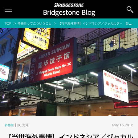
Bridgestone Blog
TOP
多様性ってこういうこと
【当世海外事情】インドネシア／ジャカルタ－ 餃子がおいしいレストラン
多様性
旅
,
海外
May.16.2018
【当世海外事情】インドネシア／ジャカル