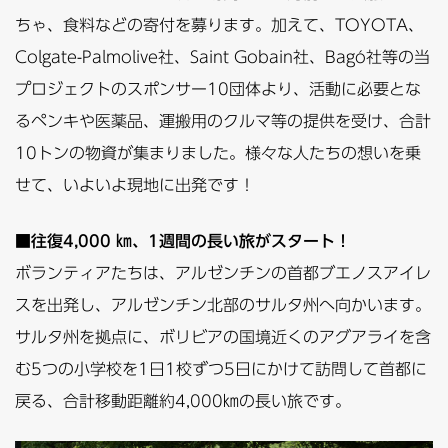
ちゃ、食料などの寄付を募ります。加えて、TOYOTA、
Colgate-Palmolive社、Saint Gobain社、Bagó社等の当
プロジェクトのスポンサー10団体より、活動に必要とな
るペンキや医薬品、運搬用のクルマ等の提供を受け、合計
10トンの物資が集まりました。様々な人たちの想いを乗
せて、いよいよ現地に出発です！
■往復4,000 ㎞、1週間の長い旅がスタート！
ボランティアたちは、アルゼンチンの首都ブエノスアイレ
スを出発し、アルゼンチン北部のサルタ州へ向かいます。
サルタ州を拠点に、ボリビアの国境近くのアグアライを含
む5つの小学校を1日1校ずつ5日にかけて訪問して首都に
戻る、合計移動距離約4,000㎞の長い旅です。