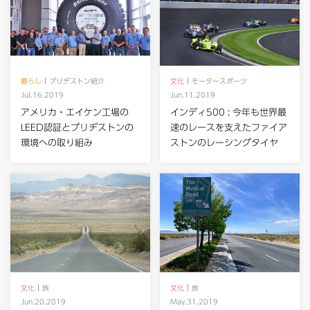
暮らし
ブリヂストン紹介
文化
モータースポーツ
Jul.16.2019
Jun.11.2019
アメリカ・エイケン工場の
インディ500 : 今年も世界最
LEED認証とブリヂストンの
速のレースを支えたファイア
環境への取り組み
ストンのレーシングタイヤ
文化
旅
文化
旅
Jun.20.2019
May.31.2019