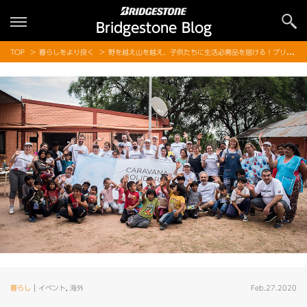
Bridgestone Blog
TOP
暮らしをより良く
野を越え山を越え、子供たちに生活必需品を届ける！ブリヂストンアルゼンチンのボランティア活動をご紹介します！
暮らし
イベント
,
海外
Feb.27.2020