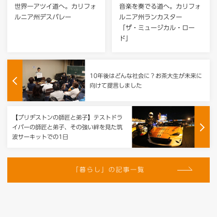
世界一アツイ道へ。カリフォ
音楽を奏でる道へ。カリフォ
ルニア州デスバレー
ルニア州ランカスター
「ザ・ミュージカル・ロー
ド」
10年後はどんな社会に？お茶大生が未来に
向けて提言しました
【ブリヂストンの師匠と弟子】テストドラ
イバーの師匠と弟子、その強い絆を見た筑
波サーキットでの1日
「暮らし」の記事一覧