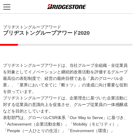
ブリヂストングループアワード
ブリヂストングループアワード2020
ブリヂストングループアワードは、当社グループ全組織・全従業員
を対象としてイノベーションと継続的改善活動を評価するグループ
最高位の表彰制度で、経営の最終目標である「真のグローバル企
業」、「業界において全てに『断トツ』」の達成に向け重要な役割
を担っています。
ブリヂストングループアワードは、企業理念に基づいた企業活動に
対する従業員の意識向上を促進させ、グループ従業員の一体感醸成
などを目的としています。
表彰部門は、グローバルCSR体系「Our Way to Serve」に基づき、
「Achievement（企業活動全般）」「Mobility（モビリティ）」
「People（一人ひとりの生活）」「Environment（環境）」