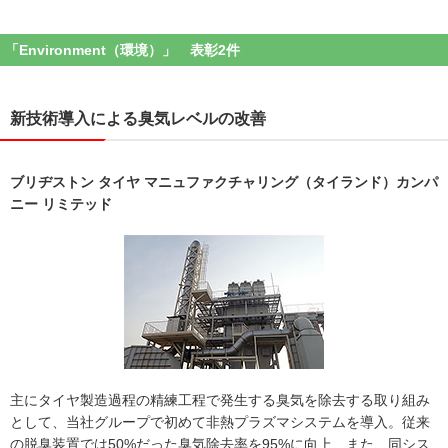
「Environment（環境）」 表彰2件
新技術導入による臭気レベルの改善
ブリヂストン タイヤ マニュファクチャリング（タイランド）カンパ
ニー リミテッド
主にタイヤ製造過程の精練⼯程で発⽣する臭気を除去する取り組み
として、当社グループで初めて⾮熱プラズマシステムを導⼊。従来
の脱臭装置では50%だった臭気除去率を95%に向上、また、同シス