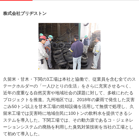
株式会社ブリヂストン
久留⽶・⽢⽊・下関の3⼯場は本社と協働で、従業員を含む全てのス
テークホルダーの「⼀⼈ひとりの生活」をさらに充実させるべく、
近年の度重なる⾃然災害や地域社会の課題に対して、多岐にわたる
プロジェクトを推進。九州地区では、2018年の豪雨で発生した災害
ごみ50トン以上を甘⽊⼯場の焼却設備を活用して無償で処理し、久
留米工場では災害時に地域住民に100トンの飲料水を提供できるシ
ステムを導入した。下関工場では、その動力源であるコ・ジェネレ
ーションシステムの廃熱を利⽤した臭気対策技術を当社の工場とし
て初めて導入した。