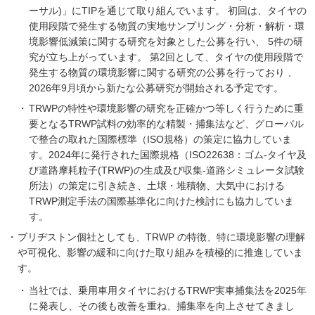
ーサル)」にTIPを通じて取り組んでいます。 初回は、タイヤの
使用段階で発生する物質の実地サンプリング・分析・解析・環
境影響低減策に関する研究を対象とした公募を行い、 5件の研
究が立ち上がっています。 第2回として、タイヤの使用段階で
発生する物質の環境影響に関する研究の公募を行っており 、
2026年9月頃から新たな公募研究が開始される予定です。
TRWPの特性や環境影響の研究を正確かつ等しく行うために重
要となるTRWP試料の効率的な精製・捕集法など、グローバル
で整合の取れた国際標準（ISO規格）の策定に協力していま
す。2024年に発行された国際規格（ISO22638：ゴム‐タイヤ及
び道路摩耗粒子(TRWP)の生成及び収集‐道路シミュレータ試験
所法）の策定に引き続き、土壌・堆積物、大気中における
TRWP測定手法の国際基準化に向けた検討にも協力していま
す。
ブリヂストン個社としても、TRWP の特徴、特に環境影響の理解
や可視化、影響の緩和に向けた取り組みを積極的に推進していま
す。
当社では、乗用車用タイヤにおけるTRWP実車捕集法を2025年
に発表し、その後も改善を重ね、捕集率を向上させてきまし