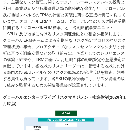
す。主要なリスク管理に関するテクノロジーやシステムへの投資と
利用、事業継続及び危機管理活動の継続的な強化など、グローバル
及び地域レベルでのERMの計画と実装に関する直接の責任を負って
います。グローバルERMチームは、グローバルでのリスク関連活動
に関する「グローバルERM標準」と、各戦略的事業ユニット
（SBU）及び地域におけるリスク関連活動との整合を担保します。
グローバルERMチームによる定期的なリスク特定プロセスやリスク
管理状況の報告、プロアクティブなリスクセンシングやシナリオ分
析に基づく戦略立案などの取り組みは、企業としてのレジリエンス
の構築・維持や、ERMに基づいた組織全体の戦略策定や意思決定に
貢献しています。各地域のリスクリーダーは、管轄する地域におけ
る部門及びSBUレベルでのリスクの低減及び管理活動を推進、調整
する責任も負っています。各SBUの取締役会には、リスク管理の取
り組みを監督するための関連委員会が設置されています。
グローバルエンタープライズリスクマネジメント推進体制(2026年1
月時点)