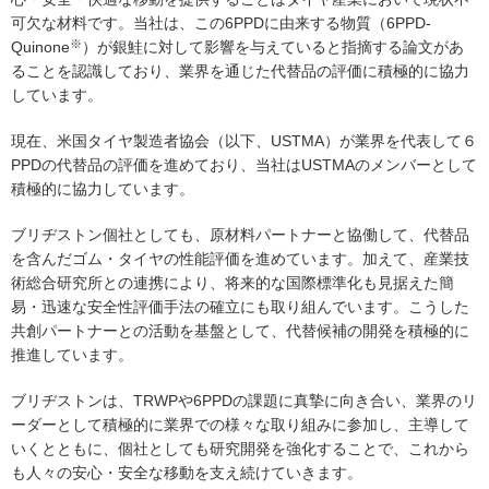
可欠な材料です。当社は、この6PPDに由来する物質（6PPD-
※
Quinone
）が銀鮭に対して影響を与えていると指摘する論文があ
ることを認識しており、業界を通じた代替品の評価に積極的に協力
しています。
現在、米国タイヤ製造者協会（以下、USTMA）が業界を代表して６
PPDの代替品の評価を進めており、当社はUSTMAのメンバーとして
積極的に協力しています。
ブリヂストン個社としても、原材料パートナーと協働して、代替品
を含んだゴム・タイヤの性能評価を進めています。加えて、産業技
術総合研究所との連携により、将来的な国際標準化も見据えた簡
易・迅速な安全性評価手法の確立にも取り組んでいます。こうした
共創パートナーとの活動を基盤として、代替候補の開発を積極的に
推進しています。
ブリヂストンは、TRWPや6PPDの課題に真摯に向き合い、業界のリ
ーダーとして積極的に業界での様々な取り組みに参加し、主導して
いくとともに、個社としても研究開発を強化することで、これから
も人々の安心・安全な移動を支え続けていきます。