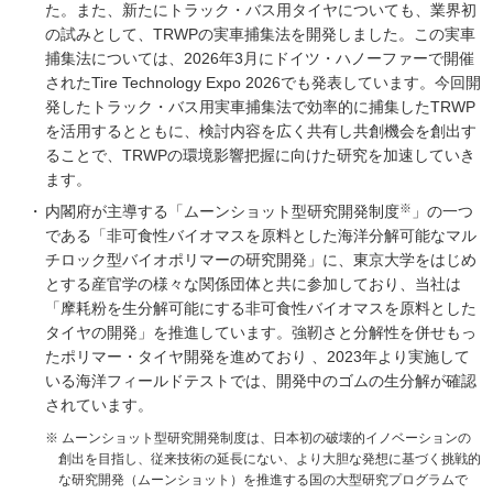
た。また、新たにトラック・バス用タイヤについても、業界初
の試みとして、TRWPの実車捕集法を開発しました。この実車
捕集法については、2026年3月にドイツ・ハノーファーで開催
されたTire Technology Expo 2026でも発表しています。今回開
発したトラック・バス用実車捕集法で効率的に捕集したTRWP
を活用するとともに、検討内容を広く共有し共創機会を創出す
ることで、TRWPの環境影響把握に向けた研究を加速していき
ます。
※
内閣府が主導する「ムーンショット型研究開発制度
」の一つ
である「非可食性バイオマスを原料とした海洋分解可能なマル
チロック型バイオポリマーの研究開発」に、東京大学をはじめ
とする産官学の様々な関係団体と共に参加しており、当社は
「摩耗粉を生分解可能にする非可食性バイオマスを原料とした
タイヤの開発」を推進しています。強靭さと分解性を併せもっ
たポリマー・タイヤ開発を進めており 、2023年より実施して
いる海洋フィールドテストでは、開発中のゴムの生分解が確認
されています。
※ ムーンショット型研究開発制度は、日本初の破壊的イノベーションの
創出を目指し、従来技術の延長にない、より大胆な発想に基づく挑戦的
な研究開発（ムーンショット）を推進する国の大型研究プログラムで