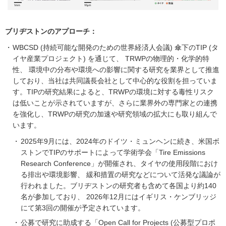
ブリヂストンのアプローチ：
WBCSD (持続可能な開発のための世界経済人会議) 傘下のTIP (タ
イヤ産業プロジェクト) を通じて、 TRWPの物理的・化学的特
性、 環境中の分布や環境への影響に関する研究を業界として推進
しており、当社は共同議長会社として中心的な役割を担っていま
す。TIPの研究結果によると、TRWPの環境に対する毒性リスク
は低いことが示されていますが、さらに業界外の専門家との連携
を強化し、TRWPの研究の加速や研究領域の拡大にも取り組んで
います。
2025年9月には、2024年のドイツ・ミュンヘンに続き、米国ボ
ストンでTIPのサポートによって学術学会「Tire Emissions
Research Conference」が開催され、タイヤの使用段階におけ
る排出や環境影響、 緩和措置の研究などについて活発な議論が
行われました。ブリヂストンの研究者も含めて各国より約140
名が参加しており、 2026年12月にはイギリス・ケンブリッジ
にて第3回の開催が予定されています。
公募で研究に助成する「Open Call for Projects (公募型プロポ