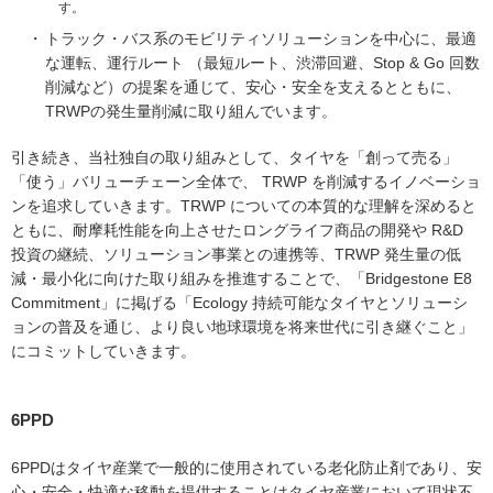
す。
トラック・バス系のモビリティソリューションを中心に、最適
な運転、運行ルート （最短ルート、渋滞回避、Stop & Go 回数
削減など）の提案を通じて、安心・安全を支えるとともに、
TRWPの発生量削減に取り組んでいます。
引き続き、当社独自の取り組みとして、タイヤを「創って売る」
「使う」バリューチェーン全体で、 TRWP を削減するイノベーショ
ンを追求していきます。TRWP についての本質的な理解を深めると
ともに、耐摩耗性能を向上させたロングライフ商品の開発や R&D
投資の継続、ソリューション事業との連携等、TRWP 発生量の低
減・最小化に向けた取り組みを推進することで、「Bridgestone E8
Commitment」に掲げる「Ecology 持続可能なタイヤとソリューシ
ョンの普及を通じ、より良い地球環境を将来世代に引き継ぐこと」
にコミットしていきます。
6PPD
6PPDはタイヤ産業で一般的に使用されている老化防止剤であり、安
心・安全・快適な移動を提供することはタイヤ産業において現状不