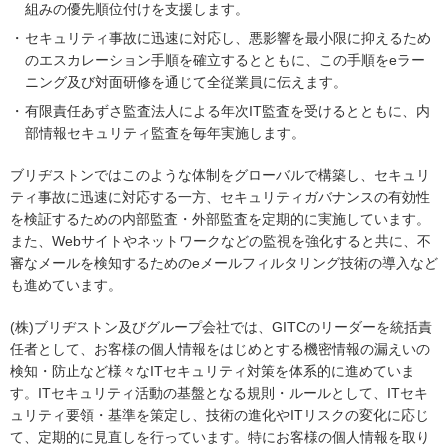
組みの優先順位付けを支援します。
セキュリティ事故に迅速に対応し、悪影響を最小限に抑えるため
のエスカレーション手順を確立するとともに、この手順をeラー
ニング及び対面研修を通じて全従業員に伝えます。
有限責任あずさ監査法人による年次IT監査を受けるとともに、内
部情報セキュリティ監査を毎年実施します。
ブリヂストンではこのような体制をグローバルで構築し、セキュリ
ティ事故に迅速に対応する一方、セキュリティガバナンスの有効性
を検証するための内部監査・外部監査を定期的に実施しています。
また、Webサイトやネットワークなどの監視を強化すると共に、不
審なメールを検知するためのeメールフィルタリング技術の導入など
も進めています。
(株)ブリヂストン及びグループ会社では、GITCのリーダーを統括責
任者として、お客様の個人情報をはじめとする機密情報の漏えいの
検知・防止など様々なITセキュリティ対策を体系的に進めていま
す。ITセキュリティ活動の基盤となる規則・ルールとして、ITセキ
ュリティ要領・基準を策定し、技術の進化やITリスクの変化に応じ
て、定期的に見直しを行っています。特にお客様の個人情報を取り