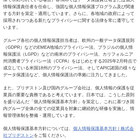
情報保護責任者を任命し、強固な個人情報保護プログラム及び関連
する方針を策定・適用しています。さらに、各地域の政府によって
採用されつつある新たなプライバシーに関する法律を常に遵守して
います。
グループ各社の個人情報保護担当者は、欧州の一般データ保護規則
（GDPR）などのEMEA地域のプライバシー法、ブラジルの個人情
報保護法（LGPD）などの南米のプライバシー法、カリフォルニア
州消費者プライバシー法（CCPA）をはじめとする2025年2月時点で
成立している米国18州のプライバシー法、そしてAPIC諸国の様々な
データ保護法など、個人情報保護法の準拠に注力してきました。
また、ブリヂストン及び国内グループ会社は、個人情報の保護を従
業員の重要な責務であると考えています。日本では、こうした原則
を盛り込んだ「個人情報保護基本方針」を策定し、これに基づき国
内グループ全体の全ての従業員を対象に継続的な研修を実施し、情
報管理体制を整備・運用しています。
個人情報保護基本方針については、
個人情報保護基本方針 | 株式会
社ブリヂストン
をご覧ください。