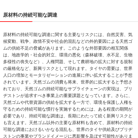
原材料の持続可能な調達
原材料の持続可能な調達に関する主要なリスクには、自然災害、気
候変動、戦争、政情不安や社会的混乱などの外的要因による天然ゴ
ムの供給不足の脅威があります。このような外部要因の相互関係
は、地政学的・社会的対立、環境の悪化（森林破壊、水不足、生物
多様性の喪失など）、人権問題、そして農耕地の拡大に対する規制
の厳格化など、新興リスクとして現れます。タイヤの需要は、世界
人口の増加とモータリゼーションの進展に伴い拡大することが予想
されています。天然ゴムの消費も将来、世界的に拡大すると予想さ
れており、天然ゴムの持続可能なサプライチェーンの実現は、ブリ
ヂストンが追求すべき事業上の重要課題となっています。さらに、
天然ゴムや代替資源の供給を拡大する一方で、環境を保護し人権を
守るための持続可能な慣行を実施するためには、ある程度の期間が
必要であり、持続可能な調達は、長期にわたって続く新興リスクと
も言えます。天然ゴム以外の主要な原材料も含めて、原材料の持続
可能な調達におけるいかなる混乱も、世界のタイヤ供給及びブリヂ
ストンの事業やブランドイメージに悪影響を及ぼす可能性がありま