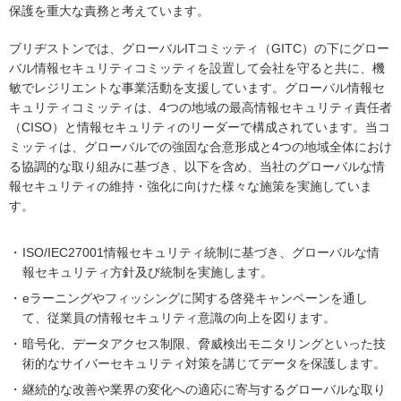
保護を重大な責務と考えています。
ブリヂストンでは、グローバルITコミッティ（GITC）の下にグロー
バル情報セキュリティコミッティを設置して会社を守ると共に、機
敏でレジリエントな事業活動を支援しています。グローバル情報セ
キュリティコミッティは、4つの地域の最高情報セキュリティ責任者
（CISO）と情報セキュリティのリーダーで構成されています。当コ
ミッティは、グローバルでの強固な合意形成と4つの地域全体におけ
る協調的な取り組みに基づき、以下を含め、当社のグローバルな情
報セキュリティの維持・強化に向けた様々な施策を実施していま
す。
ISO/IEC27001情報セキュリティ統制に基づき、グローバルな情
報セキュリティ方針及び統制を実施します。
eラーニングやフィッシングに関する啓発キャンペーンを通し
て、従業員の情報セキュリティ意識の向上を図ります。
暗号化、データアクセス制限、脅威検出モニタリングといった技
術的なサイバーセキュリティ対策を講じてデータを保護します。
継続的な改善や業界の変化への適応に寄与するグローバルな取り