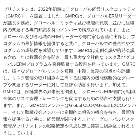
ブリヂストンは、2022年初頭に「グローバル経営リスクコミッティ
（GMRC）」を設置しました。GMRCは、グローバルERMリーダー
が議長を務め、グローバルコミッティ及び機能の代表、並びに組織
内の関連する専門知識を持つメンバーで構成されています。また、
グローバル及び各地域のERMリーダーや専門家も会議に出席し、プ
ログラムの最新情報を提供すると共に、グローバルでの整合性やプ
ログラムの成熟度を確認しています。GMRCは定例会議や臨時会議
も含め、年に数回会合を開き、最も重大な全社的なリスク及びグロ
ーバルERMプログラムを直接監督する役割を担っています。GMRC
は、様々なグローバルリスクを短期、中期、長期の視点から評価
し、リスク管理の取り組みを主導する組織内の機能横断的なグルー
プや関連するリーダーに対して監督や助言を行います。加えて、
GMRCは、関連業界の好事例を調査し、グローバルERM部門が組織
全体のリスク管理トレーニングを促進するための助言や支援も行い
ます。また、GMRCのメンバーはGlobal CEOやGlobal EXCOメンバ
ー、そして取締役会メンバーに定期的に報告の機会を持ち、最新情
報を提供すると共に、経営層が関与することで、グローバルリスク
管理がブリヂストンの戦略策定や意思決定に確実に組み込まれるよ
うにしています。