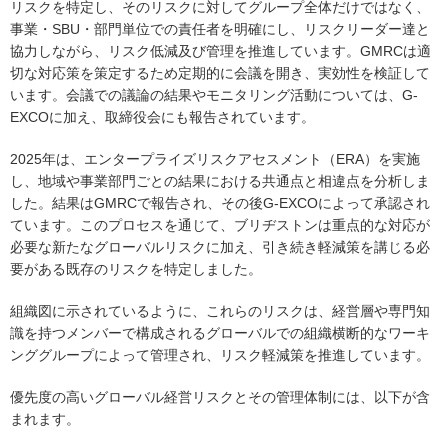
リスクを特定し、そのリスクに対してグループ全体だけではなく、
事業・SBU・部門単位での責任者を明確にし、リスクリーダー達と
協力しながら、リスク低減及び管理を推進しています。GMRCは適
切な対応策を策定するため定期的に会議を開き、実効性を検証して
います。会議での議論の結果やモニタリング活動については、G-
EXCOに加え、取締役会にも報告されています。
2025年は、エンタープライズリスクアセスメント（ERA）を実施
し、地域や事業部門ごとの結果における共通点と相違点を分析しま
した。結果はGMRCで報告され、その後G-EXCOによって承認され
ています。このプロセスを通じて、ブリヂストンは重点的な対応が
必要な新たなグローバルリスクに加え、引き続き軽減策を講じる必
要がある既存のリスクを特定しました。
組織図に示されているように、これらのリスクは、経営層や専門知
識を持つメンバーで構成されるグローバルでの組織横断的なワーキ
ンググループによって管理され、リスク軽減策を推進しています。
優先度の高いグローバル経営リスクとその管理体制には、以下が含
まれます。