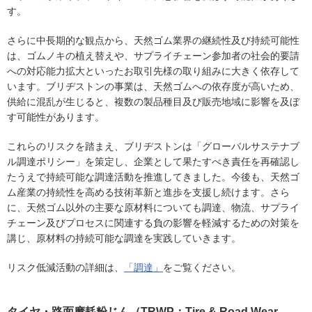
す。
さらに中長期的な観点から、天然ゴム業界の継続性及び持続可能性
は、ゴムノキの植え替えや、サプライチェーン参加者の社会的要請
への対応能力拡大といったお取引先様の取り組みに大きく依存して
います。ブリヂストンの事業は、天然ゴムへの依存度が高いため、
供給に混乱が生じると、複数の製品種目及び販売地域に影響を及ぼ
す可能性があります。
これらのリスクを踏まえ、ブリヂストンは「グローバルサステナブ
ル調達ポリシー」を策定し、企業として果たすべき責任を再確認し
たうえで持続可能な調達活動を推進してきました。今後も、天然ゴ
ム産業の持続性を高める技術革新と進歩を支援し続けます。さら
に、天然ゴム以外の主要な原材料についても調達、物流、サプライ
チェーン及びプロセスに関連する負の影響を軽減するための対策を
講じ、原材料の持続可能な調達を実践していきます。
リスク低減活動の詳細は、
「調達」
をご覧ください。
タイヤ・路面摩耗粉じん（TRWP：Tire & Road Wear