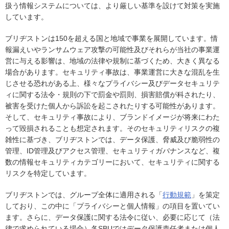
扱う情報システムについては、より厳しい基準を設けて対策を実施
しています。
ブリヂストンは150を超える国と地域で事業を展開しています。情
報漏えいやランサムウェア攻撃の可能性及びそれらが当社の事業運
営に与える影響は、地域の法律や規制に基づくため、大きく異なる
場合があります。セキュリティ事故は、事業運営に大きな混乱を生
じさせる恐れがある上、様々なプライバシー及びデータセキュリテ
ィに関する法令・規則の下で罰金や罰則、損害賠償が科されたり、
被害を受けた個人から訴訟を起こされたりする可能性があります。
そして、セキュリティ事故により、ブランドイメージが将来にわた
って毀損されることも想定されます。そのセキュリティリスクの複
雑性に基づき、ブリヂストンでは、データ保護、脅威及び脆弱性の
管理、ID管理及びアクセス管理、セキュリティガバナンスなど、複
数の情報セキュリティカテゴリーにおいて、セキュリティに関する
リスクを特定しています。
ブリヂストンでは、グループ全体に適用される「
行動規範
」を策定
しており、この中に「プライバシーと個人情報」の項目を置いてい
ます。さらに、データ保護に関する法令に従い、必要に応じて（法
律で求められている場合）各SBUではデータ保護責任者または個人