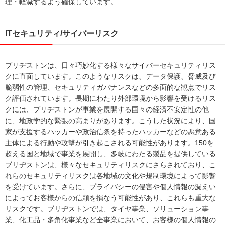
理・軽減するよう確保しています。
ITセキュリティ/サイバーリスク
ブリヂストンは、日々巧妙化する様々なサイバーセキュリティリス
クに直面しています。このようなリスクは、データ保護、脅威及び
脆弱性の管理、セキュリティガバナンスなどの多面的な観点でリス
ク評価されています。長期にわたり外部環境から影響を受けるリス
クには、ブリヂストンが事業を展開する国々の経済不安定性の他
に、地政学的な緊張の高まりがあります。こうした状況により、国
家が支援するハッカーや政治信条を持ったハッカーなどの悪意ある
主体による行動や攻撃が引き起こされる可能性があります。150を
超える国と地域で事業を展開し、多岐にわたる製品を提供している
ブリヂストンは、様々なセキュリティリスクにさらされており、こ
れらのセキュリティリスクは各地域の文化や規制環境によって影響
を受けています。さらに、プライバシーの侵害や個人情報の漏えい
によってお客様からの信頼を損なう可能性があり、これらも重大な
リスクです。ブリヂストンでは、タイヤ事業、ソリューション事
業、化工品・多角化事業など全事業において、お客様の個人情報の