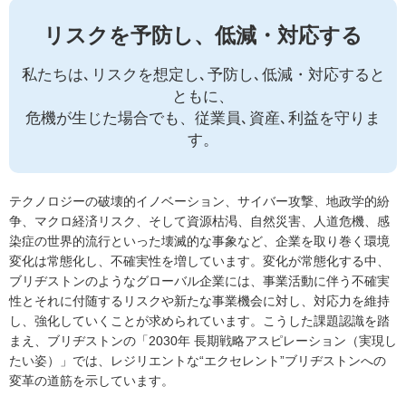
リスクを予防し、低減・対応する
私たちは､リスクを想定し､予防し､低減・対応すると
ともに、
危機が生じた場合でも、従業員､資産､利益を守りま
す。
テクノロジーの破壊的イノベーション、サイバー攻撃、地政学的紛
争、マクロ経済リスク、そして資源枯渇、自然災害、人道危機、感
染症の世界的流行といった壊滅的な事象など、企業を取り巻く環境
変化は常態化し、不確実性を増しています。変化が常態化する中、
ブリヂストンのようなグローバル企業には、事業活動に伴う不確実
性とそれに付随するリスクや新たな事業機会に対し、対応力を維持
し、強化していくことが求められています。こうした課題認識を踏
まえ、ブリヂストンの「2030年 長期戦略アスピレーション（実現し
たい姿）」では、レジリエントな“エクセレント”ブリヂストンへの
変革の道筋を示しています。