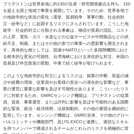
ブリヂストンは世界各地に約130の生産・研究開発拠点を持ち、150
を超える国と地域で事業を展開しています。そのため、世界各地で
の地政学的な状況の変化（選挙、貿易戦争、軍事行動、社会的対
立・紛争など）に起因するリスクにさらされています。こうした地
政学・社会的対立に分類される事象は、物流や貿易の混乱、コスト
の上昇、電気・ガス・水道などの公益サービスや中間製品などの供
給不足、制裁、またはその他の形での事業への悪影響も懸念されま
す。具体的な例としては、国連やNATOといった多国間機関におけ
る根本的な変化の可能性、台湾海峡における潜在的な対立、米国の
貿易及び外交政策の変動、中東で続く紛争が挙げられます。
このような地政学的な対立によるリスクは、操業の中断、収益の減
少や経費の増加、従業員やお客様の安全への潜在的な影響など、事
業の運営に重要な影響を及ぼす可能性があります。こういったリス
クに対処するため、GMRCセンシング機能は、ブリヂストンの従業
員、資産、事業運営、または評判に影響を及ぼす可能性のある国際
的な緊張、政治・経済情勢、法規制動向、その他の要因を継続的に
監視しています。センシング機能は、GMRC全体、その他のグロー
バルコミッティや機能部門、及びG-EXCOと連携し、適切なスキル
を持つメンバーで構成されるチームがこれらのリスクを積極的に管