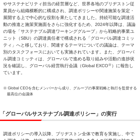
やサステナビリティ担当の経営層など、世界各地のブリヂストン従
業員から組織横断的に構成され、調達ポリシーや関連施策を策定・
展開する上で中心的な役割を果たしてきました。持続可能な調達活
動の推進と施策実施面をさらに強化するため、2024年以降は、議論
の場を「サステナブル調達ワーキンググループ」から戦略的事業ユ
ニット（SBU）の調達責任者で構成される「グローバル調達コミッ
ティ」へと移しており、関連するテーマについての議論は、テーマ
別のタスクフォースにおいても実施されています。また、グローバ
ル調達コミッティは、グローバルで進める取り組みや活動の進捗状
※
況を確認し、グローバル経営執行会議（Global EXCO
）に報告し
ています。
※ Global CEOを含むメンバーから成り、グループの事業戦略と執行を監督する
最高位の会議体
「グローバルサステナブル調達ポリシー」の実行
調達ポリシーの導入以降、ブリヂストン全体で教育を実施し、中で