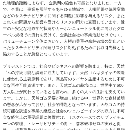
た地理的距離によらず、 企業間の協働も可能となりました。一方
で、企業は、事業を展開するあらゆる地域で、人権問題や気候変動
などのサステナビリティに関する問題に影響を与えるリスク、また
これらの問題から影響を受けるリスクの両方に直面しています。近
年の不安定な地政学的状況やカーボンニュートラル化に向けたグロ
ーバル規模での流れを受けて、企業は自社の事業活動だけでなく、
バリューチェーン全体において、人権の尊重や森林破壊の防止とい
ったサステナビリティ関連リスクに対処するためにお取引先様とも
協力することが急務となっています。
ブリヂストンでは、社会やビジネスへの影響を踏まえ、特に、天然
ゴムの持続可能な調達に注力しています。天然ゴムはタイヤの製造
に使われる主要原料であり、高品質のタイヤを生産するために不可
欠な再生可能資源です。また、天然ゴムの栽培には、世界中で600
万人以上が関わっているとも言われ、多くの人々の生計を支えてい
ます。しかし、天然ゴム需要が増加し続ける中、世界的な森林破壊
の懸念が広がっており、社会的課題となっています。天然ゴムの持
続可能な調達を事業の継続と社会のウェルビーイングの双方に不可
欠な経営上の重要課題に位置付け、リスクベースでのサプライチェ
ーンの管理、トレーサビリティの向上、森林破壊ゼロの実践と促
進、人権尊重及びバリューチェーン全体のレジリエンス向上を目指