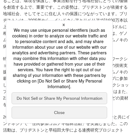
ることは、環境を保護し、事業活動を行う地域社会にとっての価値
を創造する上で、重要です。この姿勢は、ブリヂストンが依拠する
地域社会、そしてそこに住む人々の保護につながっています。ブリ
ヂストンは、2005年から、インドネシアとリベリアで計600万本以
上の苗木を小規模農家へ配付し、世界では総額約2.7百万USドルに
相当する苗木を寄付しています。さらに、ブリヂストンでは、ゲノ
ムデータを利用して育種技術や栽培方法を改良し、パラゴムノキの
病害耐性や生産性の向上に貢献しています。
特に、東南アジアでは、小規模農家向けの播種成功率向上ワークシ
ョップを主催して、自社農園で開発した生産性向上のための技術支
援をしており、毎年、数百の小規模農家が高品質のパラゴムノキの
栽培や移植、病害の防除や最適な採取方法のワークショップに参加
しています。2025年には、インドネシアで開催されたワークショッ
プに約3,700軒の小規模農家が参加しました。ブリヂストンはまた、
22,000軒以上の小規模農家に対しゴムの木や採取キットなどの資材
を寄贈しました。
2012年から2020年にかけて、ブリヂストンは、早稲田大学と共にイ
ンドネシアで「住民参加ゴムノキ植林活動」を実施しました。この
活動は、ブリヂストンと早稲田大学による連携研究プロジェクト