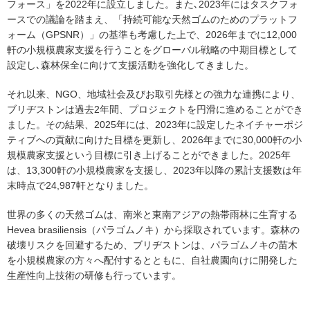
フォース」を2022年に設立しました。また､2023年にはタスクフォ
ースでの議論を踏まえ、「持続可能な天然ゴムのためのプラットフ
ォーム（GPSNR）」の基準も考慮した上で、2026年までに12,000
軒の小規模農家支援を行うことをグローバル戦略の中期目標として
設定し､森林保全に向けて支援活動を強化してきました。
それ以来、NGO、地域社会及びお取引先様との強力な連携により、
ブリヂストンは過去2年間、プロジェクトを円滑に進めることができ
ました。その結果、2025年には、2023年に設定したネイチャーポジ
ティブへの貢献に向けた目標を更新し、2026年までに30,000軒の小
規模農家支援という目標に引き上げることができました。2025年
は、13,300軒の小規模農家を支援し、2023年以降の累計支援数は年
末時点で24,987軒となりました。
世界の多くの天然ゴムは、南米と東南アジアの熱帯雨林に生育する
Hevea brasiliensis（パラゴムノキ）から採取されています。森林の
破壊リスクを回避するため、ブリヂストンは、パラゴムノキの苗木
を小規模農家の方々へ配付するとともに、自社農園向けに開発した
生産性向上技術の研修も行っています。