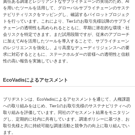
責任ある調達とレジリアントなサプライチェーンの実現のため、AI
を用いたツールを活用して、グローバルサプライチェーンのサステ
ナビリティリスクをマッピングし、確認するパイロットプロジェク
トを行っています。これにより、Tier1のお取引先様以降のサプライ
チェーンの透明性も高められるとともに、早期に潜在的な環境・社
会リスクを特定できます。まだ試用段階ですが、従来のアプローチ
に加えてAIを活用したツールを導入することで、サプライチェーン
のレジリエンスを強化し、より高度なデューディリジェンスへの要
求に対応するとともに、ステークホルダーの皆様への透明性と信頼
性の高い報告を実施していきます。
EcoVadisによるアセスメント
ブリヂストンは、EcoVadisによるアセスメントを通じて、人権課題
への取り組みをはじめ、Tier1のお取引先様のサステナビリティへの
取り組みを評価しています。同社のアセスメント結果をモニタリン
グし、定期的に社内に共有しています。調達ポリシーに基づき、お
取引先様と共に持続可能な調達活動と競争力の向上に取り組んでい
ます。