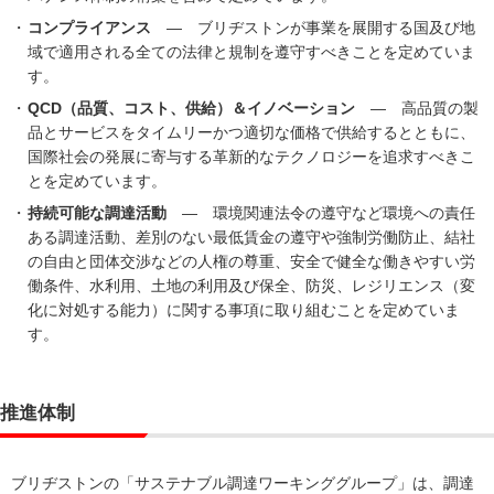
コンプライアンス
― ブリヂストンが事業を展開する国及び地
域で適用される全ての法律と規制を遵守すべきことを定めていま
す。
QCD（品質、コスト、供給）＆イノベーション
― 高品質の製
品とサービスをタイムリーかつ適切な価格で供給するとともに、
国際社会の発展に寄与する革新的なテクノロジーを追求すべきこ
とを定めています。
持続可能な調達活動
― 環境関連法令の遵守など環境への責任
ある調達活動、差別のない最低賃金の遵守や強制労働防止、結社
の自由と団体交渉などの人権の尊重、安全で健全な働きやすい労
働条件、水利用、土地の利用及び保全、防災、レジリエンス（変
化に対処する能力）に関する事項に取り組むことを定めていま
す。
推進体制
ブリヂストンの「サステナブル調達ワーキンググループ」は、調達