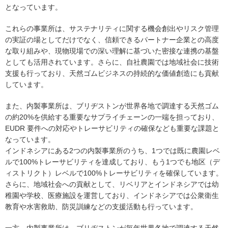
となっています。
これらの事業所は、サステナリティに関する機会創出やリスク管理
の実証の場としてだけでなく、信頼できるパートナー企業との高度
な取り組みや、現物現場での深い理解に基づいた密接な連携の基盤
としても活用されています。さらに、自社農園では地域社会に技術
支援も行っており、天然ゴムビジネスの持続的な価値創造にも貢献
しています。
また、内製事業所は、ブリヂストンが世界各地で調達する天然ゴム
の約20%を供給する重要なサプライチェーンの一端を担っており、
EUDR 要件への対応やトレーサビリティの確保なども重要な課題と
なっています。
インドネシアにある2つの内製事業所のうち、1つでは既に農園レベ
ルで100%トレーサビリティを達成しており、もう1つでも地区（デ
ィストリクト）レベルで100%トレーサビリティを確保しています。
さらに、地域社会への貢献として、リベリアとインドネシアでは幼
稚園や学校、医療施設を運営しており、インドネシアでは公衆衛生
教育や水害救助、防災訓練などの支援活動も行っています。