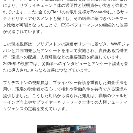
により、サプライチェーン全体の透明性と説明責任が大きく強化さ
れています。また､全てのTier 1のお取引先様がEcoVadisによるサス
テナビリティアセスメントも完了し、その結果に基づきベンチマー
ク比較が可能となったことで、ESGパフォーマンスの継続的な改善
が促進されています。
この現地視察は、ブリヂストンの調達ポリシーに基づき、WWFジャ
パンと共同開発したアンケートを用いて実施され、責任ある労働慣
行、環境への配慮、人権尊重などの重要課題を網羅しています。
2025年の視察では、労働者へのインタビューとアンケート調査が新
たに導入され､さらなる改善につなげています。
ブリヂストンの視察員は、プライバシー保護を重視した調査手法を
用い、現場の労働者が安心して権利や労働条件を共有できる環境を
提供しました。こうした対話から得られた知見は、職場のウェルビ
ーイング向上やサプライヤーネットワーク全体での人権デューディ
リジェンスの定着を支えています。