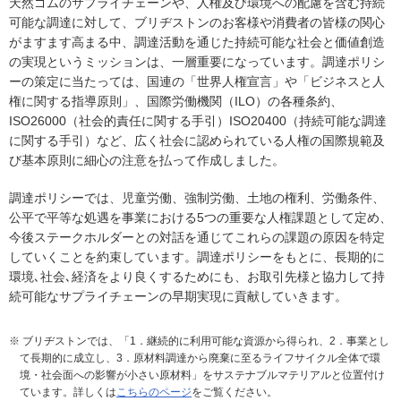
天然ゴムのサプライチェーンや、人権及び環境への配慮を含む持続
可能な調達に対して、ブリヂストンのお客様や消費者の皆様の関心
がますます高まる中、調達活動を通じた持続可能な社会と価値創造
の実現というミッションは、一層重要になっています。調達ポリシ
ーの策定に当たっては、国連の「世界人権宣言」や「ビジネスと人
権に関する指導原則」、国際労働機関（ILO）の各種条約、
ISO26000（社会的責任に関する手引）ISO20400（持続可能な調達
に関する手引）など、広く社会に認められている人権の国際規範及
び基本原則に細心の注意を払って作成しました。
調達ポリシーでは、児童労働、強制労働、土地の権利、労働条件、
公平で平等な処遇を事業における5つの重要な人権課題として定め、
今後ステークホルダーとの対話を通じてこれらの課題の原因を特定
していくことを約束しています。調達ポリシーをもとに、長期的に
環境､社会､経済をより良くするためにも、お取引先様と協力して持
続可能なサプライチェーンの早期実現に貢献していきます。
※ ブリヂストンでは、「1．継続的に利用可能な資源から得られ、2．事業とし
て長期的に成立し、3．原材料調達から廃棄に至るライフサイクル全体で環
境・社会面への影響が小さい原材料」をサステナブルマテリアルと位置付け
ています。詳しくは
こちらのページ
をご覧ください。