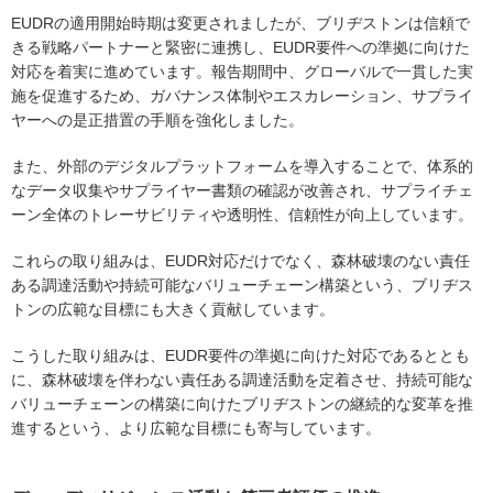
EUDRの適用開始時期は変更されましたが、ブリヂストンは信頼で
きる戦略パートナーと緊密に連携し、EUDR要件への準拠に向けた
対応を着実に進めています。報告期間中、グローバルで一貫した実
施を促進するため、ガバナンス体制やエスカレーション、サプライ
ヤーへの是正措置の手順を強化しました。
また、外部のデジタルプラットフォームを導入することで、体系的
なデータ収集やサプライヤー書類の確認が改善され、サプライチェ
ーン全体のトレーサビリティや透明性、信頼性が向上しています。
これらの取り組みは、EUDR対応だけでなく、森林破壊のない責任
ある調達活動や持続可能なバリューチェーン構築という、ブリヂス
トンの広範な目標にも大きく貢献しています。
こうした取り組みは、EUDR要件の準拠に向けた対応であるととも
に、森林破壊を伴わない責任ある調達活動を定着させ、持続可能な
バリューチェーンの構築に向けたブリヂストンの継続的な変革を推
進するという、より広範な目標にも寄与しています。