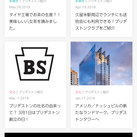
多様性
ブリヂストン紹介
多様性
ブリヂストン紹介
May.29.2018
Apr.19.2018
タイヤ工場でお茶の生産？！
久留米駅周辺でランチにも送
美味しい八女茶を摘みまし
別会にも利用できる！ブリヂ
た。
ストンクラブをご紹介
文化
ブリヂストン紹介
文化
ブリヂストン紹介
Mar. 1.2018
Jan.17.2018
ブリヂストンの社名の由来っ
アメリカ／ナッシュビルの新
て？ 3月1日はブリヂストン
たなランドマーク、ブリヂス
創立の日！
トンタワーへ