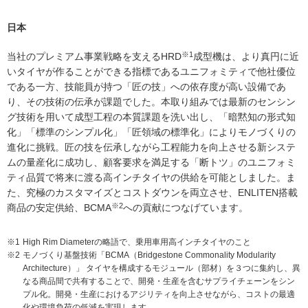
日本
※1
当社のプレミアム事業戦略を支えるHRD
成型機は、より真円に近
いタイヤが作ることができる指標であるユニフォミティで他社優位
である一方、技能員が持つ「匠の技」への依存度が高い設備であ
り、その技術の伝承が課題でした。本取り組みでは最新のセンシン
グ技術を用いて成型工程の本質課題を洗い出し、「暗黙知の形式知
化」「標準のシンプル化」「匠領域の標準化」によりモノづくりの
進化に挑戦。匠の技を伝承しながら工程能力を向上させる新システ
ムの量産化に成功し、顧客要求を満足する「断トツ」のユニフォミ
ティ品質で将来に渡る高インチタイヤの供給を可能としました。ま
た、究極のカスタマイズとコストダウンを両立させ、ENLITEN搭載
※2
商品の安定供給、BCMA
への貢献につなげています。
※1
High Rim Diameterの略語で、乗用車用高インチタイヤのこと
※2
モノづくり基盤技術「BCMA（Bridgestone Commonality Modularity
Architecture）」 タイヤを構成するモジュール（部材）を３つに集約し、異
なる商品間で共有することで、開発・生産を含むサプライチェーンをシン
プル化。開発・生産におけるアジリティを向上させながら、コストの最適
化や環境負荷の低減を実現します。