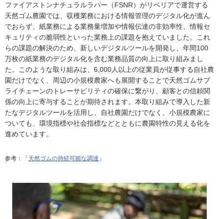
ファイアストンナチュラルラバー（FSNR）がリベリアで運営する
天然ゴム農園では、収穫業務における情報管理のデジタル化が進ん
でおらず、紙業務による業務量増加や情報伝達の非効率性、情報セ
キュリティの脆弱性といった業務上の課題を抱えていました。これ
らの課題の解決のため、新しいデジタルツールを開発し、年間100
万枚の紙業務のデジタル化を含む業務品質の向上に取り組みまし
た。このような取り組みは、6,000人以上の従業員が従事する自社農
園だけでなく、周辺の小規模農家へも展開することで天然ゴムサプ
ライチェーンのトレーサビリティの確保に繋がり、顧客との信頼関
係の向上に寄与することが期待されます。本取り組みで導入した新
たなデジタルツールを活用し、自社農園だけでなく、小規模農家に
ついても、環境指標や社会指標などとともに農園特性の見える化を
進めています。
参考：「
天然ゴムの持続可能な調達
」