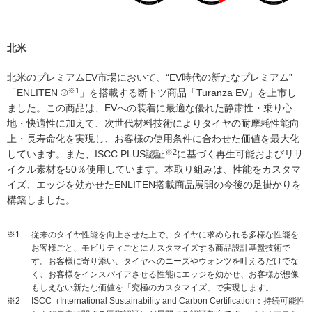
北米
北米のプレミアムEV市場において、“EV時代の新たなプレミアム”
※1
「ENLITEN ®
」を搭載する断トツ商品「Turanza EV」を上市し
ました。この商品は、EVへの装着に最適な優れた静粛性・乗り心
地・快適性に加えて、次世代材料技術によりタイヤの耐摩耗性能向
上・長寿命化を実現し、お客様の使用条件に合わせた価値を最大化
※2
しています。また、ISCC PLUS認証
に基づく再生可能およびリサ
イクル素材を50％使用しています。本取り組みは、性能をカスタマ
イズ、エッジを効かせたENLITEN搭載商品展開の今後の足掛かりを
構築しました。
※1
従来のタイヤ性能を向上させた上で、タイヤに求められる多様な性能を
お客様ごと、モビリティごとにカスタマイズする商品設計基盤技術で
す。お客様に寄り添い、タイヤへのニーズやウォンツを叶えるだけでな
く、お客様をインスパイアさせる性能にエッジを効かせ、お客様が想像
もしえない新たな価値を「究極のカスタマイズ」で実現します。
※2
ISCC（International Sustainability and Carbon Certification：持続可能性