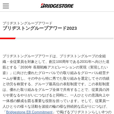
ブリヂストングループアワード
ブリヂストングループアワード2023
ブリヂストングループアワードは、ブリヂストングループの全組
織・全従業員を対象として、創立100周年である2031年へ向けた道
筋とする「2030年 長期戦略アスピレーションの実現（実現したい
姿）」に向けた優れたグローバルでの取り組みをグローバル経営チ
ームが審査し、その中から特に秀でた取り組みを選定してその功績
と功労を称賛する、グループ最高位の表彰制度です。この表彰制度
は、優れた取り組みをグループ全体で共有することで、従業員の誇
りや更なるやりがいにつなげると同時に、一人ひとりの意識向上や
一体感の醸成を図る重要な役割を担っています。そして、従業員一
人ひとりの様々な活動を波紋の輪の様な持続的な広がりにつなげ、
「
Bridgestone E8 Commitment
」で掲げるブリヂストンらしい8つの