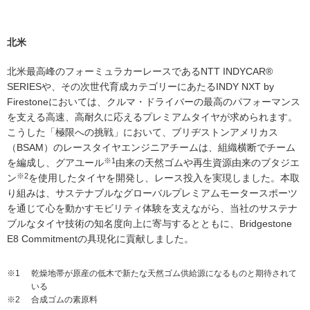
北米
北米最高峰のフォーミュラカーレースであるNTT INDYCAR®
SERIESや、その次世代育成カテゴリーにあたるINDY NXT by
Firestoneにおいては、クルマ・ドライバーの最高のパフォーマンス
を支える高速、高耐久に応えるプレミアムタイヤが求められます。
こうした「極限への挑戦」において、ブリヂストンアメリカス
（BSAM）のレースタイヤエンジニアチームは、組織横断でチーム
※1
を編成し、グアユール
由来の天然ゴムや再生資源由来のブタジエ
※2
ン
を使用したタイヤを開発し、レース投入を実現しました。本取
り組みは、サステナブルなグローバルプレミアムモータースポーツ
を通じて心を動かすモビリティ体験を支えながら、当社のサステナ
ブルなタイヤ技術の知名度向上に寄与するとともに、Bridgestone
E8 Commitmentの具現化に貢献しました。
※1
乾燥地帯が原産の低木で新たな天然ゴム供給源になるものと期待されて
いる
※2
合成ゴムの素原料