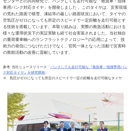
センターとの共同研究で、パンクしても走行可能な「救急車・指揮
車用パンク対応タイヤ」を開発しました 。このタイヤは、災害現場
の荒れた路面で積雪、凍結等の厳しい路面状況において、タイヤの
空気圧がゼロになっても所定のスピードで一定距離を走行可能とす
る技術を搭載しています。本取り組みは、実際の救急活動における
様々な運用状況下の実証実験も経て社会実装されました。当社独自
※
の重荷重車輌へのランフラットテクノロジー
の応用によって、技
術力の発信につなげただけでなく、官民一体となった活動で災害時
の救助活動の改善に貢献しています。
参考: 当社ニュースリリース「
パンクしても走行可能な『救急車・指揮専用パン
ク対応タイヤ』を研究開発
」
※
気圧がゼロになっても所定のスピードで一定の距離を走行可能なタイヤ