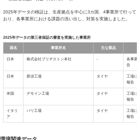
2025年データの検証は、生産拠点を中心に3カ国、4事業所で行って
おり、各事業所における課題の洗い出し、対策を実施しました。
2025年データの第三者保証の審査を実施した事業所
国名
事業所名
主な製品
日本
株式会社ブリヂストン本社
-
各事業
告
日本
那須工場
タイヤ
工場に
報告
米国
デモイン工場
タイヤ
工場に
報告
イタリ
バリ工場
タイヤ
工場に
ア
報告
環境関連データ