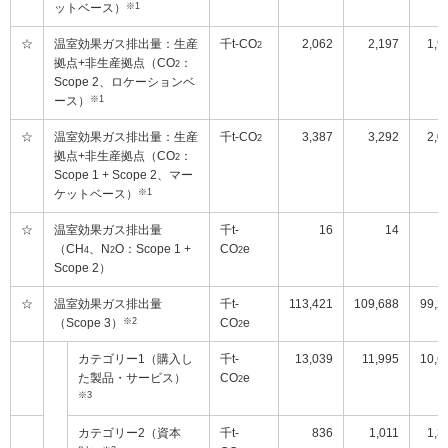
ットベース）
※1
☆
温室効果ガス排出量：生産
千t-CO
2,062
2,197
1,9
2
拠点+非生産拠点（CO
：
2
Scope 2、ロケーションベ
ース）
※1
☆
温室効果ガス排出量：生産
千t-CO
3,387
3,292
2,0
2
拠点+非生産拠点（CO
：
2
Scope 1 + Scope 2、マー
ケットベース）
※1
☆
温室効果ガス排出量
千t-
16
14
（CH
、N
O：Scope 1 +
CO
e
4
2
2
Scope 2）
☆
温室効果ガス排出量
千t-
113,421
109,688
99,2
（Scope 3）
※2
CO
e
2
カテゴリー1（購入し
千t-
13,039
11,995
10,6
た製品・サービス）
CO
e
2
※3
カテゴリー2（資本
千t-
836
1,011
1,3