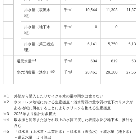
排水量（表流水
千m
3
10,544
11,303
11,372
域）
排水量（地下水
千m
3
0
0
0
域）
排水量（第三者処
千m
3
6,141
5,750
5,133
理）
還元水量
※4
千m
3
604
619
534
水の消費量（淡水）
※5
千m
3
28,461
29,100
27,569
※1
外部から購入したリサイクル水の量や雨水は含まない
※2
水ストレス地域における生産拠点：淡水資源の量や質の低下のリスクが
ある地域に所在することにより水リスクを抱える生産拠点
※3
2025年より集計対象拡大
※4
取水源と同等またはそれ以上の水質で戻した表流水及び地下水。推計を
含む
※5
「取水量（上水道・工業用水）＋取水量（表流水）＋取水量（地下水）
－還元水量」より算出