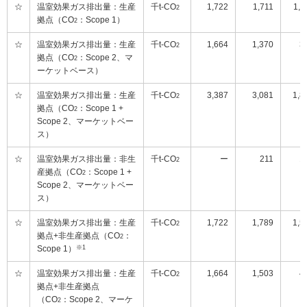
☆
温室効果ガス排出量：生産
千t-CO
1,722
1,711
1,5
2
拠点（CO
：Scope 1）
2
☆
温室効果ガス排出量：生産
千t-CO
1,664
1,370
3
2
拠点（CO
：Scope 2、マ
2
ーケットベース）
☆
温室効果ガス排出量：生産
千t-CO
3,387
3,081
1,8
2
拠点（CO
：Scope 1 +
2
Scope 2、マーケットベー
ス）
☆
温室効果ガス排出量：非生
千t-CO
ー
211
1
2
産拠点（CO
：Scope 1 +
2
Scope 2、マーケットベー
ス）
☆
温室効果ガス排出量：生産
千t-CO
1,722
1,789
1,5
2
拠点+非生産拠点（CO
：
2
Scope 1）
※1
☆
温室効果ガス排出量：生産
千t-CO
1,664
1,503
4
2
拠点+非生産拠点
（CO
：Scope 2、マーケ
2