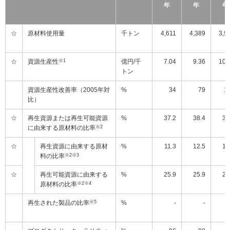
年
年
年
☆
原材料使用量
千トン
4,611
4,389
3,9
☆
資源生産性
※1
億円/千
7.04
9.36
10.
トン
資源生産性改善率（2005年対
%
34
79
1
比）
☆
再生資源または再生可能資源
%
37.2
38.4
39
に由来する原材料の比率
※2
☆
再生資源に由来する原材
%
11.3
12.5
13
料の比率
※2
※3
☆
再生可能資源に由来する
%
25.9
25.9
26
原材料の比率
※2
※4
再生された製品の比率
※5
%
-
-