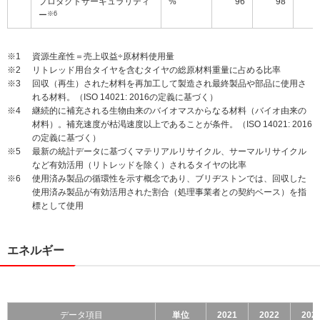
プロダクトサーキュラリティ
%
96
98
ー
※6
※1
資源生産性＝売上収益÷原材料使用量
※2
リトレッド用台タイヤを含むタイヤの総原材料重量に占める比率
※3
回収（再生）された材料を再加工して製造され最終製品や部品に使用さ
れる材料。（ISO 14021: 2016の定義に基づく）
※4
継続的に補充される生物由来のバイオマスからなる材料（バイオ由来の
材料）。補充速度が枯渇速度以上であることが条件。（ISO 14021: 2016
の定義に基づく）
※5
最新の統計データに基づくマテリアルリサイクル、サーマルリサイクル
など有効活用（リトレッドを除く）されるタイヤの比率
※6
使用済み製品の循環性を示す概念であり、ブリヂストンでは、回収した
使用済み製品が有効活用された割合（処理事業者との契約ベース）を指
標として使用
エネルギー
データ項目
単位
2021
2022
202