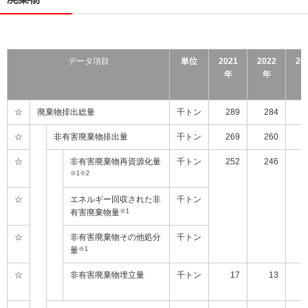
データ項目
単位
2021
2022
20
年
年
☆
廃棄物排出総量
千トン
289
284
2
☆
非有害廃棄物排出量
千トン
269
260
2
☆
非有害廃棄物再資源化量
千トン
252
246
2
※1※2
☆
エネルギー回収された非
千トン
有害廃棄物量
※1
☆
非有害廃棄物その他処分
千トン
量
※1
☆
非有害廃棄物埋立量
千トン
17
13