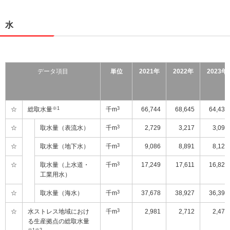
水
データ項目
単位
2021年
2022年
2023年
☆
総取水量
※1
千m
3
66,744
68,645
64,434
☆
取水量（表流水）
千m
3
2,729
3,217
3,093
☆
取水量（地下水）
千m
3
9,086
8,891
8,123
☆
取水量（上水道・
千m
3
17,249
17,611
16,820
工業用水）
☆
取水量（海水）
千m
3
37,678
38,927
36,397
☆
水ストレス地域におけ
千m
3
2,981
2,712
2,475
る生産拠点の総取水量