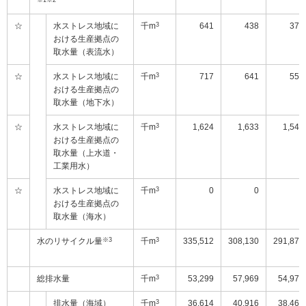
※1※2
☆
水ストレス地域に
千m
3
641
438
372
おける生産拠点の
取水量（表流水）
☆
水ストレス地域に
千m
3
717
641
557
おける生産拠点の
取水量（地下水）
☆
水ストレス地域に
千m
3
1,624
1,633
1,547
おける生産拠点の
取水量（上水道・
工業用水）
☆
水ストレス地域に
千m
3
0
0
0
おける生産拠点の
取水量（海水）
水のリサイクル量
※3
千m
3
335,512
308,130
291,877
総排水量
千m
3
53,299
57,969
54,971
排水量（海域）
千m
3
36,614
40,916
38,466