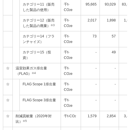
カテゴリー11（販売
千t-
95,665
93,029
83,8
した製品の使用）
CO
e
2
カテゴリー12（販売
千t-
2,017
1,898
1,6
した製品の廃棄）
※3
CO
e
2
カテゴリー14（フラ
千t-
73
57
ンチャイズ）
CO
e
2
カテゴリー15（投
千t-
-
49
資）
CO
e
2
☆
温室効果ガス排出量
千t-
-
-
（FLAG）
※4
CO
e
2
☆
FLAG Scope 1排出量
千t-
-
-
CO
e
2
☆
FLAG Scope 3排出量
千t-
-
-
CO
e
2
☆
削減貢献量（2020年対
千t-CO
1,579
2,854
3,4
2
比）
※5