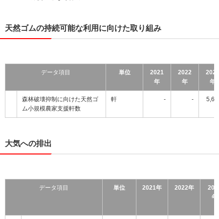
天然ゴムの持続可能な利用に向けた取り組み
データ項目
単位
2021
2022
202
年
年
年
森林破壊抑制に向けた天然ゴ
軒
-
-
5,64
ム小規模農家支援軒数
大気への排出
データ項目
単位
2021年
2022年
202
年