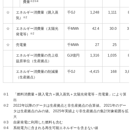
費量
※2※4
☆
エネルギー消費量（購入蒸
千GJ
1,248
1,111
83
気）
※2
☆
エネルギー消費量（太陽光
千MWh
42.4
30.0
38
発電等）
※2
☆
売電量
千MWh
27
25
2
エネルギー消費量の売上収
GJ/億円
1,316
1,035
89
益原単位（生産拠点）
エネルギー消費量の削減量
千GJ
-4,415
168
3,8
（生産拠点）
※1
「燃料消費量＋購入電力＋購入蒸気＋太陽光発電等－売電量」により算
出
※2
2022年以降のデータは生産拠点と非生産拠点の合算値。 2021年のデー
タは生産拠点のみの値。 2025年実績より非生産拠点の集計対象範囲を拡
大
※3
自家発電に利用した燃料も含む
※4
系統電力に含まれる再生可能エネルギーを含まない値