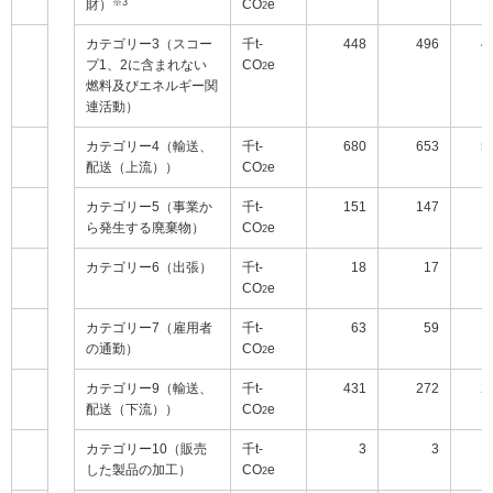
財）
※3
CO
e
2
カテゴリー3（スコー
千t-
448
496
4
プ1、2に含まれない
CO
e
2
燃料及びエネルギー関
連活動）
カテゴリー4（輸送、
千t-
680
653
5
配送（上流））
CO
e
2
カテゴリー5（事業か
千t-
151
147
1
ら発生する廃棄物）
CO
e
2
カテゴリー6（出張）
千t-
18
17
CO
e
2
カテゴリー7（雇用者
千t-
63
59
の通勤）
CO
e
2
カテゴリー9（輸送、
千t-
431
272
2
配送（下流））
CO
e
2
カテゴリー10（販売
千t-
3
3
した製品の加工）
CO
e
2