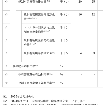
☆
規制有害廃棄物排出量
※3
千トン
20
25
☆
規制有害廃棄物再資源化
千トン
16
22
量
※1※2※3
☆
エネルギー回収された規
千トン
制有害廃棄物量
※1※3
☆
規制有害廃棄物その他処
千トン
分量
※1※3
☆
規制有害廃棄物埋立量
※3
千トン
4
3
☆
廃棄物有効利用率
※4
%
-
-
☆
非有害廃棄物有効利用率
※4
%
-
-
☆
規制有害廃棄物有効利用率
※4
%
-
-
※1
2025年より細分化
※2
2024年までは 「廃棄物排出量 - 廃棄物埋立量」 により算出