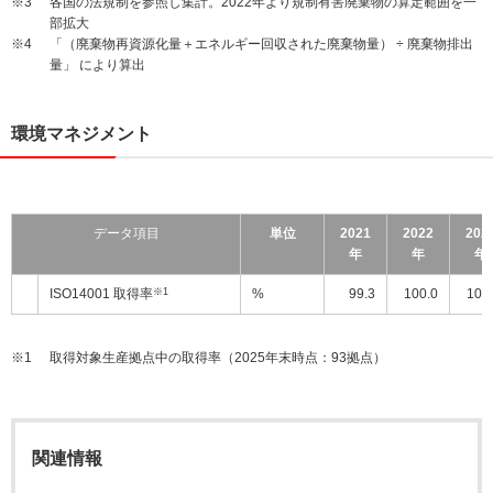
※3
各国の法規制を参照し集計。2022年より規制有害廃棄物の算定範囲を一
部拡大
※4
「（廃棄物再資源化量＋エネルギー回収された廃棄物量） ÷ 廃棄物排出
量」 により算出
環境マネジメント
データ項目
単位
2021
2022
202
年
年
年
ISO14001 取得率
※1
%
99.3
100.0
100
※1
取得対象生産拠点中の取得率（2025年末時点：93拠点）
関連情報