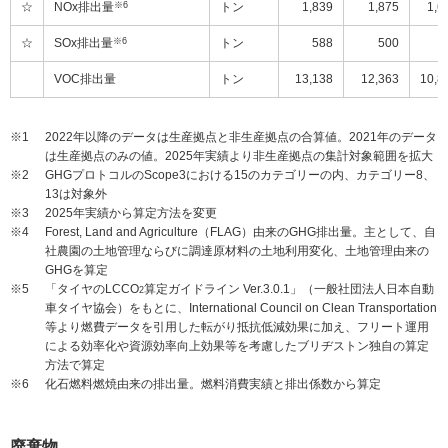
☆
NOx排出量
※6
トン
1,839
1,875
1,6
☆
SOx排出量
※6
トン
588
500
5
VOC排出量
トン
13,138
12,363
10,8
※1
2022年以降のデータは生産拠点と非生産拠点の合算値。2021年のデータ
は生産拠点のみの値。2025年実績より非生産拠点の集計対象範囲を拡大
※2
GHGプロトコルのScope3における15のカテゴリーの内、カテゴリー8、
13は対象外
※3
2025年実績から算定方法を変更
※4
Forest, Land and Agriculture（FLAG）由来のGHG排出量。主として、自
社農園の土地管理ならびに調達原材料の土地利用変化、土地管理由来の
GHGを算定
※5
「タイヤのLCCO
算定ガイドライン Ver.3.0.1」（一般社団法人日本自動
2
車タイヤ協会）をもとに、International Council on Clean Transportation
等より燃費データを引用した転がり抵抗低減効果に加え、フリート運用
による効率化や資源効率向上効果等を考慮したブリヂストン独自の算定
方法で算定
※6
化石燃料燃焼由来の排出量。燃料消費実績と排出係数から算定
廃棄物