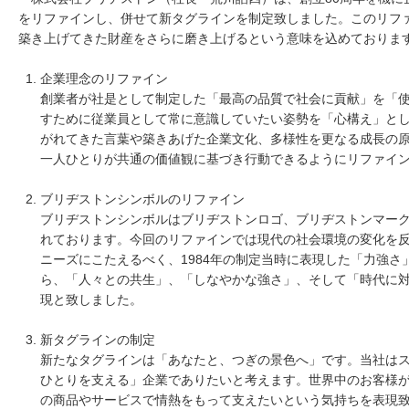
をリファインし、併せて新タグラインを制定致しました。このリフ
築き上げてきた財産をさらに磨き上げるという意味を込めておりま
企業理念のリファイン
創業者が社是として制定した「最高の品質で社会に貢献」を「
すために従業員として常に意識していたい姿勢を「心構え」と
がれてきた言葉や築きあげた企業文化、多様性を更なる成長の
一人ひとりが共通の価値観に基づき行動できるようにリファイ
ブリヂストンシンボルのリファイン
ブリヂストンシンボルはブリヂストンロゴ、ブリヂストンマーク
れております。今回のリファインでは現代の社会環境の変化を
ニーズにこたえるべく、1984年の制定当時に表現した「力強
ら、「人々との共生」、「しなやかな強さ」、そして「時代に
現と致しました。
新タグラインの制定
新たなタグラインは「あなたと、つぎの景色へ」です。当社は
ひとりを支える」企業でありたいと考えます。世界中のお客様
の商品やサービスで情熱をもって支えたいという気持ちを表現