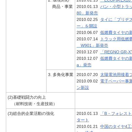
2. 環境対応
2010.01.13
「ECOPIA EX
商品・事業
2010.01.13
バン・小型トラック
80」新発売
2010.02.25
タイに「ブリヂ
ー」を開設
2010.06.07
低燃費タイヤの新商
2010.07.14
トラック用低燃費
W901」新発売
2010.12.07
「REGNO GR-
2010.12.07
低燃費タイヤの新商品
a」発売
3. 多角化事業
2010.07.20
太陽電池用接着
2010.09.02
電子ペーパー事
ン新設
(2)基礎戦闘力の向上
（材料技術・生産技術）
(3)総合的企業活動の強化
2010.01.13
「B・フォレスト
タート
2010.01.21
中国のタイヤ4工