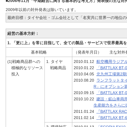
■2006年11月「中期経営に関する基本的な考え方」発表後の主な
2009年以前の対外発表は除いています。
最終目標：タイヤ会社・ゴム会社として「名実共に世界一の地位の
経営の基本方針：
1. 「更に上」を常に目指して、全ての製品・サービスで世界最高
基本戦略
（発表年月日） 主な対外
(1)戦略商品群への
1. タイヤ
2010.01.12
航空機用ラジアル
積極的なリソース
戦略商品
2010.01.22
「BATTLAX BT
投入
2010.04.05
北九州工場第2期
2010.08.20
ランフラットタ
R」にオプション
2010.09.15
「BATTLAX BT
2010.10.22
建設・鉱山車両
生産能力をさらに
2011.01.24
『BATTLAX RA
2011.02.14
『BATTLAX BT-