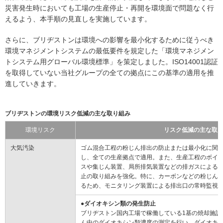
災害発生時においても工場の生産停止・再開を環境面で問題なく行
えるよう、本手順の見直しを実施しています。
さらに、ブリヂストンは環境への影響を最小化するために従うべき
環境マネジメントシステムの最低要件を規定した「環境マネジメン
トシステム用グローバル環境標準」を策定しました。ISO14001認証
を取得していない当社グループの全ての拠点にこの基準の適用を推
進していきます。
ブリヂストンの環境リスク低減の主な取り組み
環境リスク
リスク低減の主な取
大気汚染
ゴム混合工程の粉じん排出の防止または最小化に関
し、全ての生産拠点で適用。また、生産工程のボイ
スや集じん装置、局所排気装置などの排ガスによる
止の取り組みを強化。特に、カーボンなどの粉じん
るため、モニタリング装置による排出口の常時監視
●ダイオキシン類の発生防止
ブリヂストン国内工場で稼働している1基の焼却施設
ん中のダイオキシン類濃度の測定を行い、ダイオキ