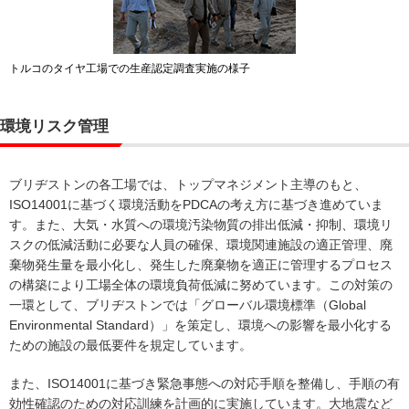
トルコのタイヤ工場での生産認定調査実施の様子
環境リスク管理
ブリヂストンの各工場では、トップマネジメント主導のもと、
ISO14001に基づく環境活動をPDCAの考え方に基づき進めていま
す。また、大気・水質への環境汚染物質の排出低減・抑制、環境リ
スクの低減活動に必要な人員の確保、環境関連施設の適正管理、廃
棄物発生量を最小化し、発生した廃棄物を適正に管理するプロセス
の構築により工場全体の環境負荷低減に努めています。この対策の
一環として、ブリヂストンでは「グローバル環境標準（Global
Environmental Standard）」を策定し、環境への影響を最小化する
ための施設の最低要件を規定しています。
また、ISO14001に基づき緊急事態への対応手順を整備し、手順の有
効性確認のための対応訓練を計画的に実施しています。大地震など