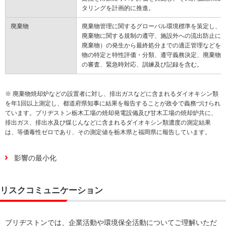
タリングを計画的に推進。
廃棄物
廃棄物管理に関するグローバル環境標準を策定し、
廃棄物に関する規制の遵守、施設外への流出防止に
廃棄物）の発生から最終処分までの適正管理などを
物の特定と特性評価・分類、遵守義務決定、廃棄物
の審査、緊急時対応、訓練及び記録を含む。
※ 廃棄物焼却炉などの設置者に対し、排出ガスなどに含まれるダイオキシン類
を年1回以上測定し、都道府県知事に結果を報告することが政令で義務づけられ
ています。ブリヂストン栃木工場の焼却発電設備及び甘木工場の焼却炉共に、
排出ガス、排出水及び煤じんなどに含まれるダイオキシン類濃度の測定結果
は、等価毒性ゼロであり、その測定値を栃木県と福岡県に報告しています。
影響の最小化
リスクコミュニケーション
ブリヂストンでは、企業活動や環境保全活動についてご理解いただ