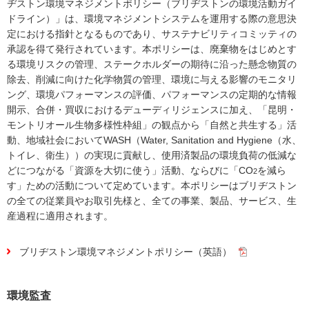
ヂストン環境マネジメントポリシー（ブリヂストンの環境活動ガイ
ドライン）」は、環境マネジメントシステムを運用する際の意思決
定における指針となるものであり、サステナビリティコミッティの
承認を得て発行されています。本ポリシーは、廃棄物をはじめとす
る環境リスクの管理、ステークホルダーの期待に沿った懸念物質の
除去、削減に向けた化学物質の管理、環境に与える影響のモニタリ
ング、環境パフォーマンスの評価、パフォーマンスの定期的な情報
開示、合併・買収におけるデューディリジェンスに加え、「昆明・
モントリオール生物多様性枠組」の観点から「自然と共生する」活
動、地域社会においてWASH（Water, Sanitation and Hygiene（水、
トイレ、衛生））の実現に貢献し、使用済製品の環境負荷の低減な
どにつながる「資源を大切に使う」活動、ならびに「CO
を減ら
2
す」ための活動について定めています。本ポリシーはブリヂストン
の全ての従業員やお取引先様と、全ての事業、製品、サービス、生
産過程に適用されます。
ブリヂストン環境マネジメントポリシー（英語）
環境監査