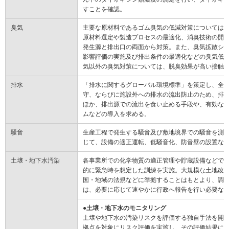
すことを確認。
臭気
主要な原材料であるゴム臭気の低減対策については
原材料選定や製造プロセスの最適化、消臭技術の開
発生源と排出口の両面から対策。また、臭気拡散シ
影響評価の実施及び排出条件の最適化などの臭気低
気以外の臭気対策については、脱臭効果が高い接触
排水
「排水に関するグローバル環境標準」を策定し、全
守、ならびに施設外への排水の流出防止のため、排
ほか、排出源での流出を食い止める手段や、有効な
ムなどの導入を求める。
騒音
生産工程で発生する騒音及び敷地境界での騒音を測
じて、設備の適正運転、低騒音化、防音壁の設置な
土壌・地下水汚染
各事業所での化学物質の適正管理や貯蔵設備などで
的に緊急時を想定した訓練を実施。大規模な土地改
国・地域の法規などに準拠することはもとより、調
は、必要に応じて速やかに行政へ報告を行い必要な
●土壌・地下水のモニタリング
土壌や地下水の汚染リスクを評価する独自手法を開
拠点を対象にリスク評価を実施し、その評価結果に