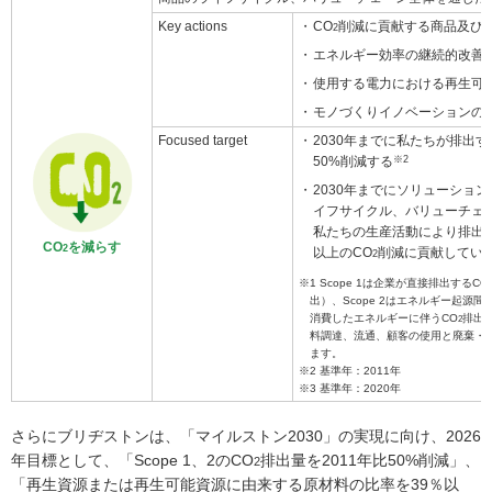
Key actions
CO
削減に貢献する商品及び
2
エネルギー効率の継続的改善
使用する電力における再生可
モノづくりイノベーションの
Focused target
2030年までに私たちが排出す
50%削減する
※2
2030年までにソリューショ
イフサイクル、バリューチェーン
私たちの生産活動により排出
CO
を減らす
2
以上のCO
削減に貢献してい
2
※1 Scope 1は企業が直接排出するCO
出）、Scope 2はエネルギー起源
消費したエネルギーに伴うCO
排出）
2
料調達、流通、顧客の使用と廃棄・
ます。
※2 基準年：2011年
※3 基準年：2020年
さらにブリヂストンは、「マイルストン2030」の実現に向け、2026
年目標として、「Scope 1、2のCO
排出量を2011年比50%削減」、
2
「再生資源または再生可能資源に由来する原材料の比率を39％以