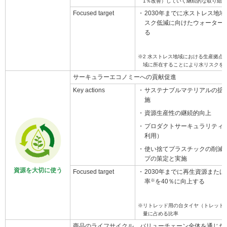
1％改善）していく継続的な取り組
Focused target
2030年までに水ストレス地
スク低減に向けたウォーター
る
※2 水ストレス地域における生産拠点
域に所在することにより水リスクを
サーキュラーエコノミーへの貢献促進
Key actions
サステナブルマテリアルの拡
施
資源生産性の継続的向上
プロダクトサーキュラリティ
利用）
使い捨てプラスチックの削減
プの策定と実施
資源を大切に使う
Focused target
2030年までに再生資源また
率
※
を40％に向上する
※リトレッド用の台タイヤ（トレッド
量に占める比率
商品のライフサイクル、バリューチェーン全体を通じた