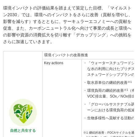
環境インパクトの評価結果を踏まえて策定した目標、「マイルスト
ン2030」では、環境へのインパクトをさらに改善（貢献を増やし、
影響を減らす）するとともに、サーキュラーエコノミーへの貢献を
促進、また、カーボンニュートラル化へ向けて事業の成長と環境へ
の影響や資源の消費拡大を切り離す「デカップリング」への挑戦を
さらに加速していきます。
環境インパクトの改善推進
Key actions
「ウォータースチュワードシ
な水の利用に向けたブリヂス
スチュワードシッププランの
取水原単位の継続的改善
※1
環境負荷の継続的改善
※1
（有
VOC排出量、SOx／NOx排
「グローバルサステナブル調
ーンにおける環境負荷の低減
生物多様性へ貢献する活動の
自然と共生する
※1 継続的改善：PDCAサイクルを