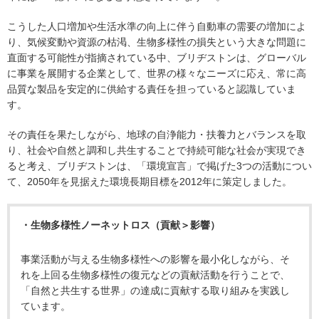
こうした人口増加や生活水準の向上に伴う自動車の需要の増加によ
り、気候変動や資源の枯渇、生物多様性の損失という大きな問題に
直面する可能性が指摘されている中、ブリヂストンは、グローバル
に事業を展開する企業として、世界の様々なニーズに応え、常に高
品質な製品を安定的に供給する責任を担っていると認識していま
す。
その責任を果たしながら、地球の自浄能力・扶養力とバランスを取
り、社会や自然と調和し共生することで持続可能な社会が実現でき
ると考え、ブリヂストンは、「環境宣言」で掲げた3つの活動につい
て、2050年を見据えた環境長期目標を2012年に策定しました。
・生物多様性ノーネットロス（貢献＞影響）
事業活動が与える生物多様性への影響を最小化しながら、そ
れを上回る生物多様性の復元などの貢献活動を行うことで、
「自然と共生する世界」の達成に貢献する取り組みを実践し
ています。