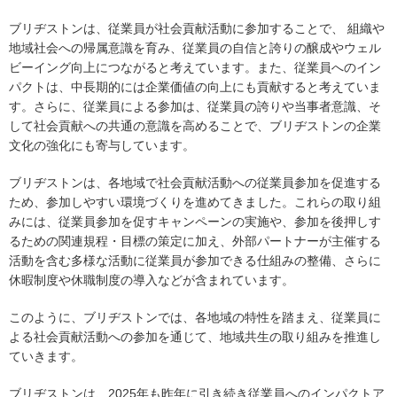
ブリヂストンは、従業員が社会貢献活動に参加することで、 組織や
地域社会への帰属意識を育み、従業員の自信と誇りの醸成やウェル
ビーイング向上につながると考えています。また、従業員へのイン
パクトは、中長期的には企業価値の向上にも貢献すると考えていま
す。さらに、従業員による参加は、従業員の誇りや当事者意識、そ
して社会貢献への共通の意識を高めることで、ブリヂストンの企業
文化の強化にも寄与しています。
ブリヂストンは、各地域で社会貢献活動への従業員参加を促進する
ため、参加しやすい環境づくりを進めてきました。これらの取り組
みには、従業員参加を促すキャンペーンの実施や、参加を後押しす
るための関連規程・目標の策定に加え、外部パートナーが主催する
活動を含む多様な活動に従業員が参加できる仕組みの整備、さらに
休暇制度や休職制度の導入などが含まれています。
このように、ブリヂストンでは、各地域の特性を踏まえ、従業員に
よる社会貢献活動への参加を通じて、地域共生の取り組みを推進し
ていきます。
ブリヂストンは、2025年も昨年に引き続き従業員へのインパクトア