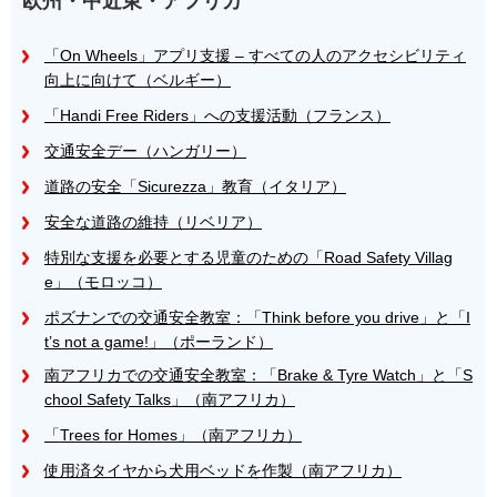
欧州・中近東・アフリカ
「On Wheels」アプリ支援 – すべての人のアクセシビリティ
向上に向けて（ベルギー）
「Handi Free Riders」への支援活動（フランス）
交通安全デー（ハンガリー）
道路の安全「Sicurezza」教育（イタリア）
安全な道路の維持（リベリア）
特別な支援を必要とする児童のための「Road Safety Villag
e」（モロッコ）
ポズナンでの交通安全教室：「Think before you drive」と「I
t’s not a game!」（ポーランド）
南アフリカでの交通安全教室：「Brake & Tyre Watch」と「S
chool Safety Talks」（南アフリカ）
「Trees for Homes」（南アフリカ）
使用済タイヤから犬用ベッドを作製（南アフリカ）