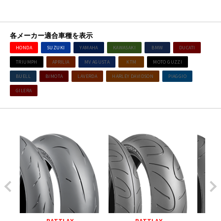
各メーカー適合車種を表示
HONDA
SUZUKI
YAMAHA
KAWASAKI
BMW
DUCATI
TRIUMPH
APRILIA
MV AGUSTA
KTM
MOTO GUZZI
BUELL
BIMOTA
LAVERDA
HARLEY DAVIDSON
PIAGGIO
GILERA
BATTLAX
BATTLAX