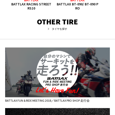
EET
BATTLAX RACING STREET
BATTLAX BT-090/ BT-090 P
BATT
RS10
RO
OTHER TIRE
タイヤを探す
BATTLAX FUN & RIDE MEETING 2018／BATTLAX PRO SHOP 走行会