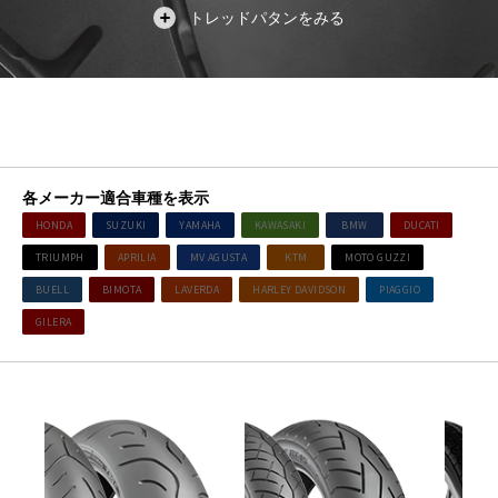
各メーカー適合車種を表示
HONDA
SUZUKI
YAMAHA
KAWASAKI
BMW
DUCATI
TRIUMPH
APRILIA
MV AGUSTA
KTM
MOTO GUZZI
BUELL
BIMOTA
LAVERDA
HARLEY DAVIDSON
PIAGGIO
GILERA