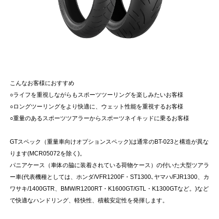
こんなお客様におすすめ
○ライフを重視しながらもスポーツツーリングを楽しみたいお客様
○ロングツーリングをより快適に、ウェット性能を重視するお客様
○重量のあるスポーツツアラーからスポーツネイキッドに乗るお客様
GTスペック（重量車向けオプションスペック)は通常のBT-023と構造が異な
ります(MCR05072を除く)。
パニアケース（車体の脇に装着されている荷物ケース）の付いた大型ツアラ
ー車(代表機種としては、ホンダ/VFR1200F・ST1300､ヤマハ/FJR1300、カ
ワサキ/1400GTR、BMW/R1200RT・K1600GT/GTL・K1300GTなど。)など
で快適なハンドリング、軽快性、積載安定性を発揮します。