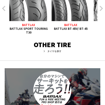
BATTLAX
BATTLAX
RING
BATTLAX SPORT TOURING
BATTLAX BT-45V/ BT-45
T30
OTHER TIRE
タイヤを探す