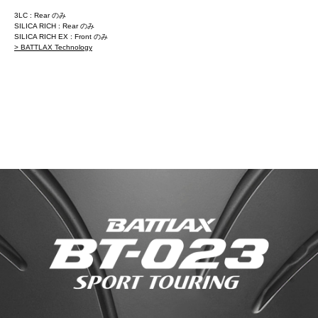
3LC : Rear のみ
SILICA RICH : Rear のみ
SILICA RICH EX : Front のみ
> BATTLAX Technology