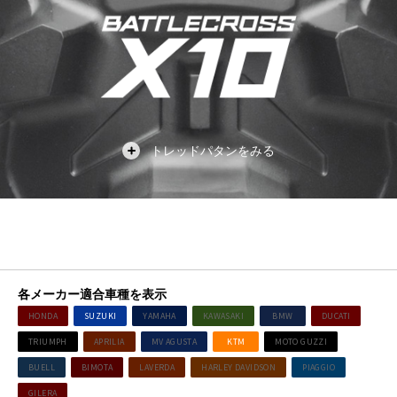
各メーカー適合車種を表示
HONDA
SUZUKI
YAMAHA
KAWASAKI
BMW
DUCATI
TRIUMPH
APRILIA
MV AGUSTA
KTM
MOTO GUZZI
BUELL
BIMOTA
LAVERDA
HARLEY DAVIDSON
PIAGGIO
GILERA