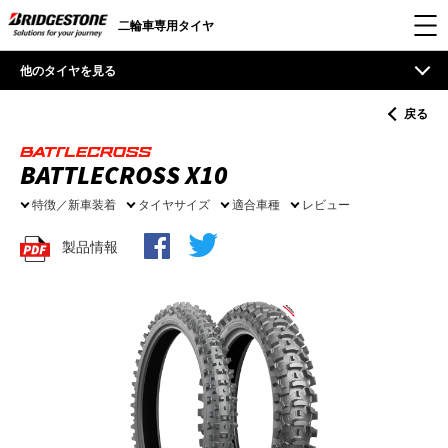
二輪車専用タイヤ
他のタイヤを見る
戻る
BATTLECROSS X10
特徴／新車装着
タイヤサイズ
適合車種
レビュー
製品情報