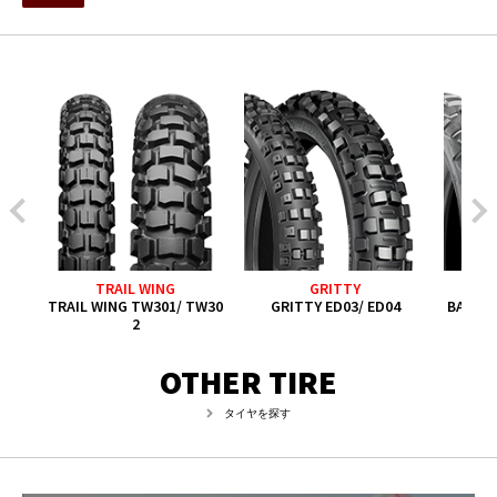
TRAIL WING
GRITTY
TRAIL WING TW301/ TW30
GRITTY ED03/ ED04
BATTL
2
OTHER TIRE
タイヤを探す