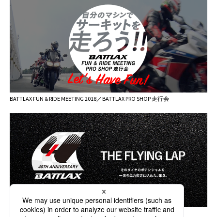
BATTLAX FUN & RIDE MEETING 2018／BATTLAX PRO SHOP 走行会