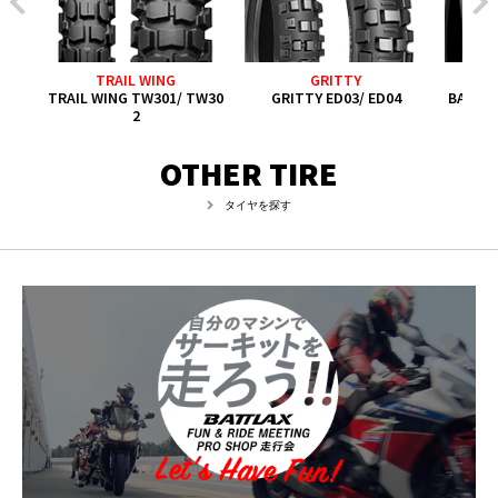
TRAIL WING
GRITTY
rem
TRAIL WING TW301/ TW30
GRITTY ED03/ ED04
BATTL
2
OTHER TIRE
タイヤを探す