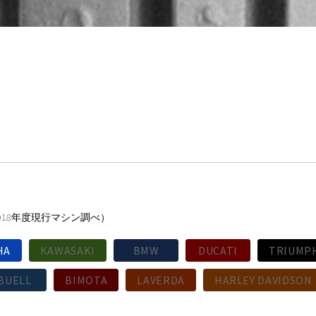
018年度現行マシン調べ）
HA
KAWASAKI
BMW
DUCATI
TRIUMP
BUELL
BIMOTA
LAVERDA
HARLEY DAVIDSON