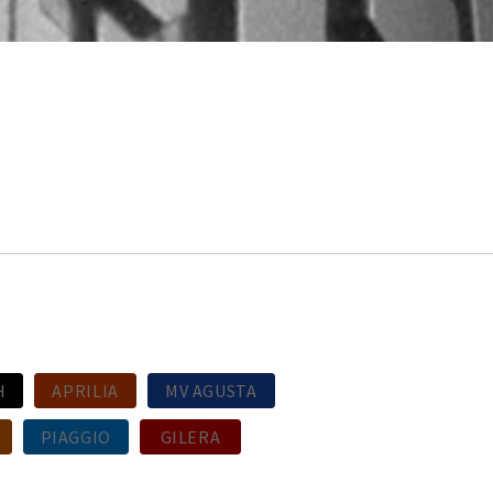
H
APRILIA
MV AGUSTA
PIAGGIO
GILERA