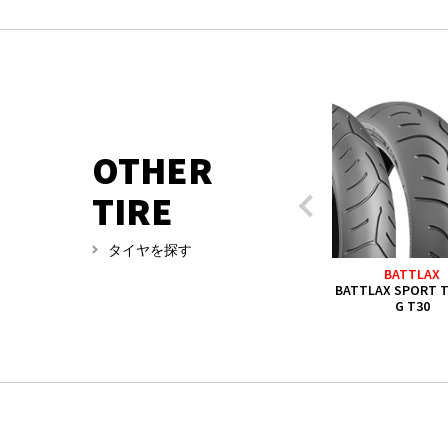
OTHER
TIRE
タイヤを探す
BATTLAX
BATTLAX
BATTLAX
TLAX SPORT TOURIN
BATTLAX SPORT TOURIN
BATTLAX SPORT 
G T33
G T31
G T30