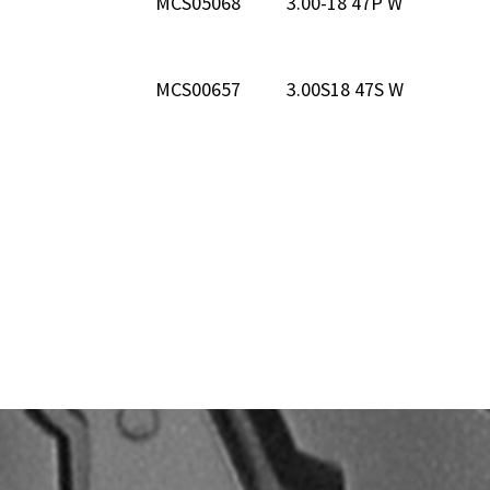
MCS05068
3.00-18 47P W
MCS00657
3.00S18 47S W