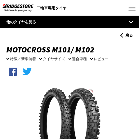
二輪車専用タイヤ
他のタイヤを見る
戻る
MOTOCROSS M101/ M102
特徴／新車装着
タイヤサイズ
適合車種
レビュー