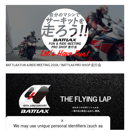
BATTLAX FUN & RIDE MEETING 2018／BATTLAX PRO SHOP 走行会