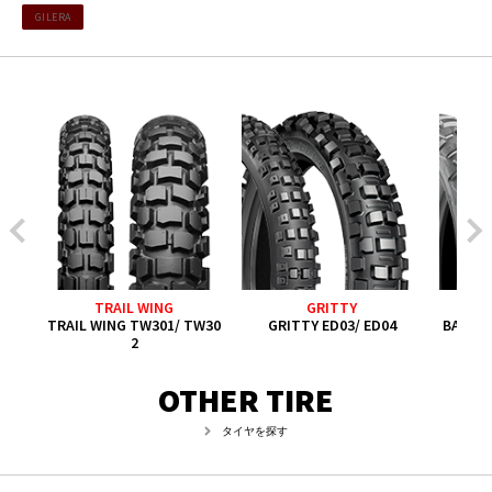
GILERA
TRAIL WING
GRITTY
TRAIL WING TW301/ TW30
GRITTY ED03/ ED04
BATTL
2
OTHER TIRE
タイヤを探す