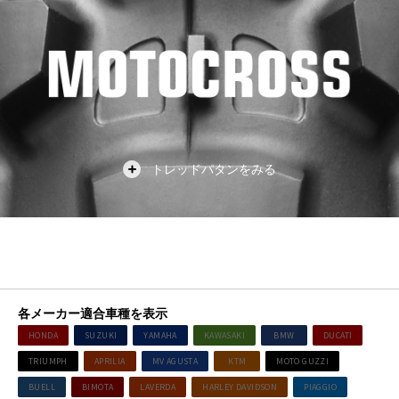
各メーカー適合車種を表示
HONDA
SUZUKI
YAMAHA
KAWASAKI
BMW
DUCATI
TRIUMPH
APRILIA
MV AGUSTA
KTM
MOTO GUZZI
BUELL
BIMOTA
LAVERDA
HARLEY DAVIDSON
PIAGGIO