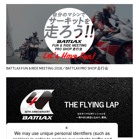
BATTLAX FUN & RIDE MEETING 2018／BATTLAX PRO SHOP 走行会