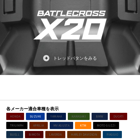
各メーカー適合車種を表示
HONDA
SUZUKI
YAMAHA
KAWASAKI
BMW
DUCATI
TRIUMPH
APRILIA
MV AGUSTA
KTM
MOTO GUZZI
BUELL
BIMOTA
LAVERDA
HARLEY DAVIDSON
PIAGGIO