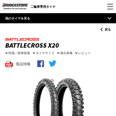
二輪車専用タイヤ
他のタイヤを見る
戻る
BATTLECROSS X20
特徴／新車装着
タイヤサイズ
適合車種
レビュー
製品情報