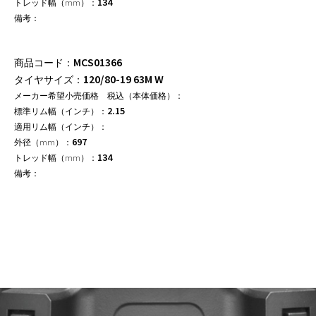
134
MCS01366
120/80-19 63M W
2.15
697
134