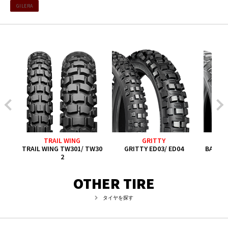
GILERA
TRAIL WING
GRITTY
TRAIL WING TW301/ TW30
GRITTY ED03/ ED04
BATTL
2
OTHER TIRE
タイヤを探す